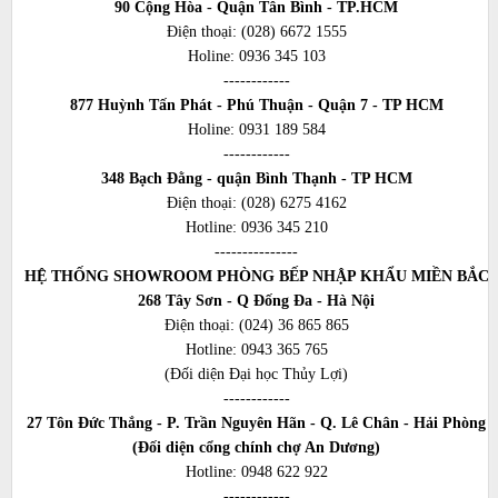
90 Cộng Hòa - Quận Tân Bình - TP.HCM
Điện thoại:
(028) 6672 1555
Holine:
0936 345 103
------------
877 Huỳnh Tấn Phát - Phú Thuận - Quận 7 - TP HCM
Holine:
0931 189 584
------------
348 Bạch Đằng - quận Bình Thạnh - TP HCM
Điện thoại:
(028) 6275 4162
Hotline:
0936 345 210
---------------
HỆ THỐNG SHOWROOM PHÒNG BẾP NHẬP KHẨU MIỀN BẮC
268 Tây Sơn - Q Đống Đa - Hà Nội
Điện thoại:
(024) 36 865 865
Hotline:
0943 365 765
(Đối diện Đại học Thủy Lợi)
------------
27 Tôn Đức Thắng - P. Trần Nguyên Hãn - Q. Lê Chân - Hải Phòng
(Đối diện cổng chính chợ An Dương)
Hotline:
0948 622 922
------------