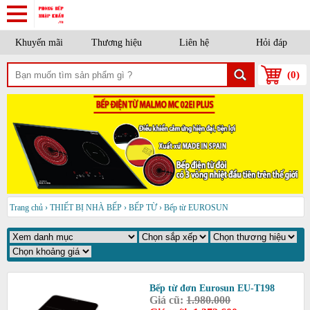
Khuyến mãi
Thương hiệu
Liên hệ
Hỏi đáp
(
0
)
Trang chủ
›
THIẾT BỊ NHÀ BẾP
›
BẾP TỪ
›
Bếp từ EUROSUN
Bếp từ đơn Eurosun EU-T198
Giá cũ:
1.980.000