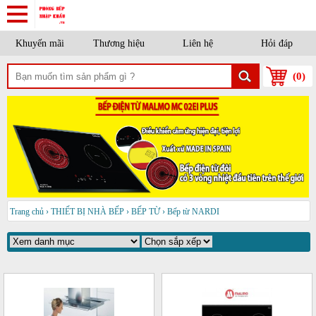
Khuyến mãi
Thương hiệu
Liên hệ
Hỏi đáp
(
0
)
Trang chủ
›
THIẾT BỊ NHÀ BẾP
›
BẾP TỪ
›
Bếp từ NARDI