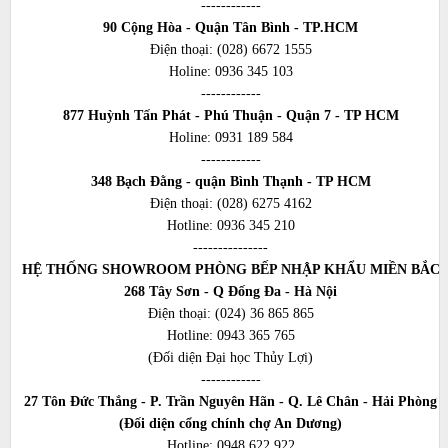
------------
90 Cộng Hòa - Quận Tân Bình - TP.HCM
Điện thoại:
(028) 6672 1555
Holine:
0936 345 103
------------
877 Huỳnh Tấn Phát - Phú Thuận - Quận 7 - TP HCM
Holine:
0931 189 584
------------
348 Bạch Đằng - quận Bình Thạnh - TP HCM
Điện thoại:
(028) 6275 4162
Hotline:
0936 345 210
---------------
HỆ THỐNG SHOWROOM PHÒNG BẾP NHẬP KHẨU MIỀN BẮC
268 Tây Sơn - Q Đống Đa - Hà Nội
Điện thoại:
(024) 36 865 865
Hotline:
0943 365 765
(Đối diện Đại học Thủy Lợi)
------------
27 Tôn Đức Thắng - P. Trần Nguyên Hãn - Q. Lê Chân - Hải Phòng
(Đối diện cổng chính chợ An Dương)
Hotline:
0948 622 922