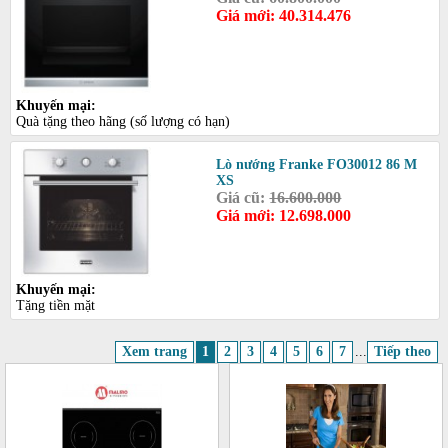
Giá mới: 40.314.476
Khuyến mại:
Quà tặng theo hãng (số lượng có hạn)
Lò nướng Franke FO30012 86 M
XS
Giá cũ:
16.600.000
Giá mới: 12.698.000
Khuyến mại:
Tặng tiền mặt
Xem trang
1
2
3
4
5
6
7
...
Tiếp theo