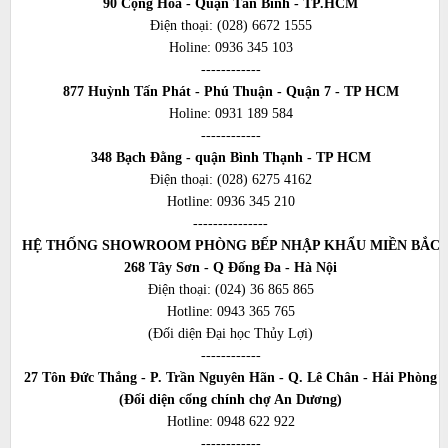
90 Cộng Hòa - Quận Tân Bình - TP.HCM
Điện thoại:
(028) 6672 1555
Holine:
0936 345 103
------------
877 Huỳnh Tấn Phát - Phú Thuận - Quận 7 - TP HCM
Holine:
0931 189 584
------------
348 Bạch Đằng - quận Bình Thạnh - TP HCM
Điện thoại:
(028) 6275 4162
Hotline:
0936 345 210
---------------
HỆ THỐNG SHOWROOM PHÒNG BẾP NHẬP KHẨU MIỀN BẮC
268 Tây Sơn - Q Đống Đa - Hà Nội
Điện thoại:
(024) 36 865 865
Hotline:
0943 365 765
(Đối diện Đại học Thủy Lợi)
------------
27 Tôn Đức Thắng - P. Trần Nguyên Hãn - Q. Lê Chân - Hải Phòng
(Đối diện cổng chính chợ An Dương)
Hotline:
0948 622 922
------------