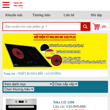
Khuyến mãi
Thương hiệu
Liên hệ
Hỏi đáp
(
0
)
Trang chủ
›
THIẾT BỊ NHÀ BẾP
›
LÒ NƯỚNG
Teka LI2 1260
Giá cũ:
132.999.000