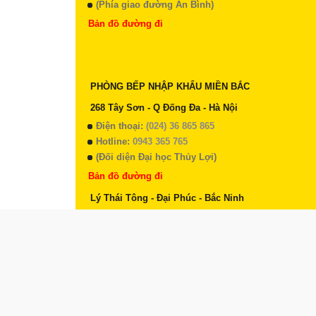
(Phía giao đường An Bình)
Bản đồ đường đi
PHÒNG BẾP NHẬP KHẨU MIỀN BẮC
268 Tây Sơn - Q Đống Đa - Hà Nội
Điện thoại:
(024) 36 865 865
Hotline:
0943 365 765
(Đối diện Đại học Thủy Lợi)
Bản đồ đường đi
Lý Thái Tông - Đại Phúc - Bắc Ninh
Điện thoại:
(024) 36 865 865
Hotline:
0943 365 765
(Đối diện Đại học Thủy Lợi)
Bản đồ đường đi