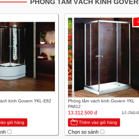
PHÒNG TẮM VÁCH KÍNH GOVER
ách kính Govern YKL-E82
Phòng tắm vách kính Govern YKL
PA812
13.312.500 đ
17.750.0
ào giỏ hàng
Thêm vào giỏ hàng
ánh
Chọn so sánh