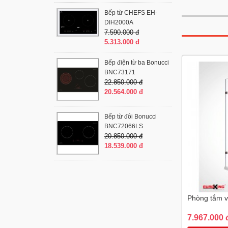
Bếp từ CHEFS EH-
DIH2000A
7.590.000 đ
5.313.000 đ
Bếp điện từ ba Bonucci
BNC73171
22.850.000 đ
20.564.000 đ
Bếp từ đôi Bonucci
BNC72066LS
20.850.000 đ
18.539.000 đ
Phòng tắm v
7.967.000 