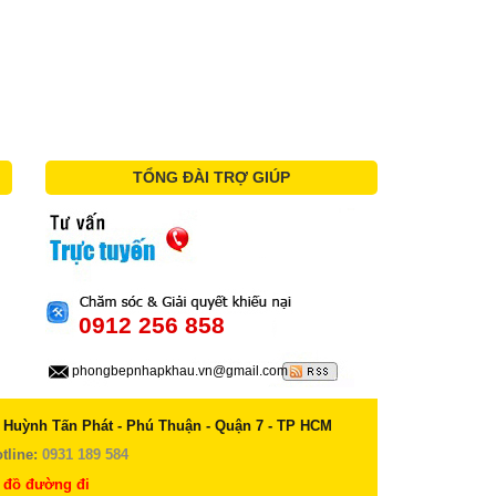
TỔNG ĐÀI TRỢ GIÚP
0912 256 858
phongbepnhapkhau.vn@gmail.com
 Huỳnh Tấn Phát - Phú Thuận - Quận 7 - TP HCM
tline:
0931 189 584
 đồ đường đi