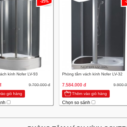
-25%
ách kính Nofer LV-93
Phòng tắm vách kính Nofer LV-32
đ
7.584.000 đ
9.700.000 đ
9.900.
ào giỏ hàng
Thêm vào giỏ hàng
ánh
Chọn so sánh