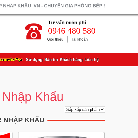
 NHẬP KHẨU .VN - CHUYÊN GIA PHÒNG BẾP !
Tư vấn miễn phí
0946 480 580
Giới thiệu
Tài khoản
Sử dụng
Bản tin
Khách hàng
Liên hệ
 Nhập Khẩu
R NHẬP KHẨU