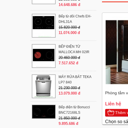
14.648.686 đ
Bếp từ đôi Chefs EH-
DHL31A
15.820.000 đ
11.074.000 đ
BẾP ĐIỆN TỪ
MALLOCA MH 02IR
20.460.000 đ
7.517.652 đ
MÁY RỬA BÁT TEKA
LP7 840
21.230.000 đ
Phòng tắm v
13.079.000 đ
Liên hệ
Bếp điện từ Bonucci
Thêm v
BNC72168LS
21.850.000 đ
Chọn so s
9.895.686 đ