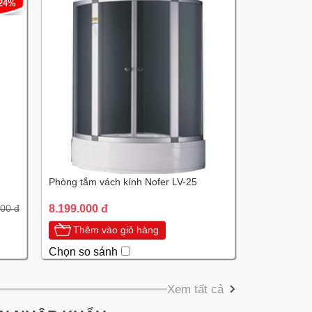
-24%
Phòng tắm vách kính Nofer LV-25
8.199.000 đ
000 đ
Thêm vào giỏ hàng
Chọn so sánh
Xem tất cả