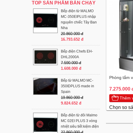
TOP SẢN PHẨM BÁN CHẠY
Bếp điện từ MALMO
MC-350EIPLUS nhập
nguyên chiếc Tây Ban
Nha
20.860.000 đ
16.793.652 đ
Bếp điện Chefs EH-
DHL2000A
7.590.000 đ
1.608.000 đ
Phòng tắm v
Bếp từ MALMO MC-
350IDPLUS made in
7.275.000 
Spain
19.860.000 đ
Thêm v
9.824.652 đ
Chọn so s
Bếp điện từ đôi Malmo
MC 02EI PLUS 3 vòng
nhiệt siêu tiết kiệm điện
22.860.000 đ