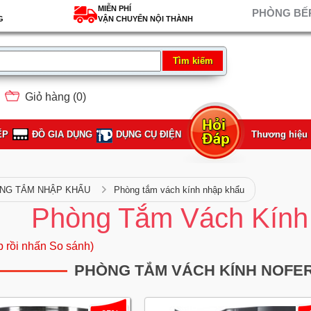
MIỄN PHÍ
PHÒNG BẾP
G
VẬN CHUYỂN NỘI THÀNH
Giỏ hàng (
0
)
ẾP
ĐỒ GIA DỤNG
DỤNG CỤ ĐIỆN
Thương hiệu
NG TẮM NHẬP KHẨU
Phòng tắm vách kính nhập khẩu
Phòng Tắm Vách Kính
p rồi nhấn So sánh)
PHÒNG TẮM VÁCH KÍNH NOFE