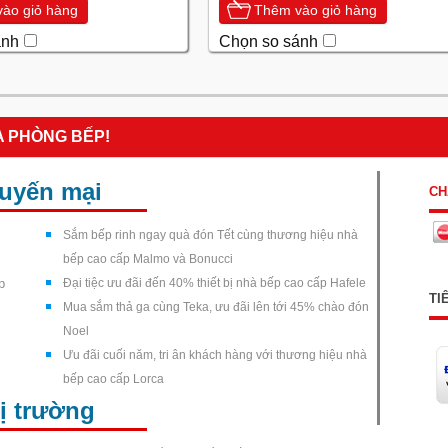
ào giỏ hàng
Thêm vào giỏ hàng
ánh
Chọn so sánh
A PHÒNG BẾP!
huyến mại
CH
Sắm bếp rinh ngay quà đón Tết cùng thương hiệu nhà
bếp cao cấp Malmo và Bonucci
p
Đại tiệc ưu đãi đến 40% thiết bị nhà bếp cao cấp Hafele
TI
Mua sắm thả ga cùng Teka, ưu đãi lên tới 45% chào đón
Noel
Ưu đãi cuối năm, tri ân khách hàng với thương hiệu nhà
bếp cao cấp Lorca
hị trường