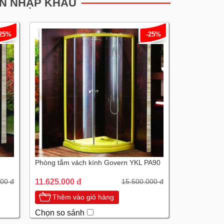
N NHẬP KHẨU
-25%
-25%
Phòng tắm vách kính Govern YKL PA90
11.625.000 đ
00 đ
15.500.000 đ
Thêm vào giỏ hàng
Chọn so sánh