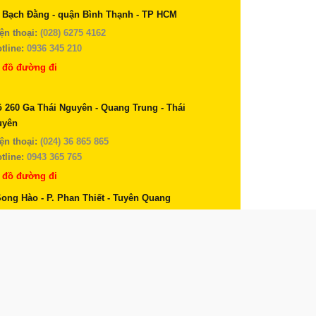
 Bạch Đằng - quận Bình Thạnh - TP HCM
ện thoại:
(028) 6275 4162
tline:
0936 345 210
 đồ đường đi
 260 Ga Thái Nguyên - Quang Trung - Thái
uyên
ện thoại:
(024) 36 865 865
tline:
0943 365 765
 đồ đường đi
Song Hào - P. Phan Thiết - Tuyên Quang
ện thoại:
(024) 36 865 865
tline:
0943 365 765
 đồ đường đi
 mới - Đề Thám - Cao Bằng
ện thoại:
(024) 36 865 865
tline:
0943 365 765