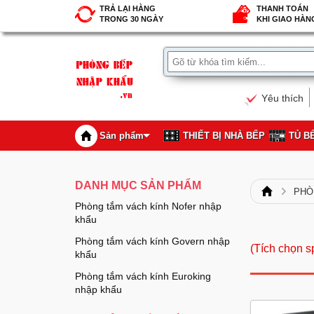
TRẢ LẠI HÀNG
THANH TOÁN
TRONG 30 NGÀY
KHI GIAO HÀN
Yêu thích
Sản phẩm
THIẾT BỊ NHÀ BẾP
TỦ B
DANH MỤC SẢN PHẨM
PHÒ
Phòng tắm vách kính Nofer nhập
khẩu
Phòng tắm vách kính Govern nhập
(Tích chọn s
khẩu
Phòng tắm vách kính Euroking
nhập khẩu