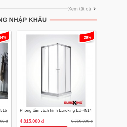
Xem tất cả
NG NHẬP KHẨU
-34%
-29%
4515
Phòng tắm vách kính Euroking EU-4514
4.815.000 đ
000 đ
6.750.000 đ