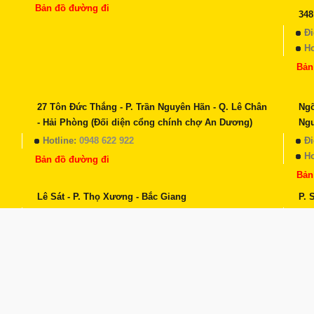
Bản đồ đường đi
348
Đi
Ho
Bản
27 Tôn Đức Thắng - P. Trần Nguyên Hãn - Q. Lê Chân
Ngõ
- Hải Phòng (Đối diện cổng chính chợ An Dương)
Ng
Hotline:
0948 622 922
Đi
Ho
Bản đồ đường đi
Bản
Lê Sát - P. Thọ Xương - Bắc Giang
P. 
Điện thoại:
(024) 36 865 865
Đi
Hotline:
0943 365 765
Ho
Bản đồ đường đi
Bản
Hải Thượng Lãn Ông - Trần Lâm - Thái Bình
KĐT
Điện thoại:
(024) 36 865 865
Đi
Hotline:
0943 365 765
Ho