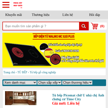
Khuyến mãi
Thương hiệu
Liên hệ
Hỏi đáp
(
0
)
Trang chủ
›
TỦ BẾP
›
Tủ bếp gỗ công nghiệp
Tủ bếp Picomat chữ U nhà chị Ánh
chưng cư Time City
Giá mới: Liên hệ