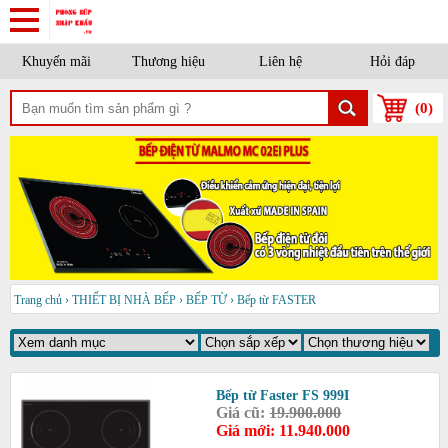
Khuyến mãi
Thương hiệu
Liên hệ
Hỏi đáp
(
0
)
Trang chủ
›
THIẾT BỊ NHÀ BẾP
›
BẾP TỪ
›
Bếp từ FASTER
Bếp từ Faster FS 999I
Giá cũ:
19.900.000
Giá mới: 11.940.000