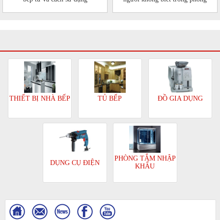
bếp của mình
TỦ BẾP
ĐỒ GIA DỤNG
THIẾT BỊ NHÀ BẾP
PHÒNG TẮM NHẬP
DỤNG CỤ ĐIỆN
KHẨU