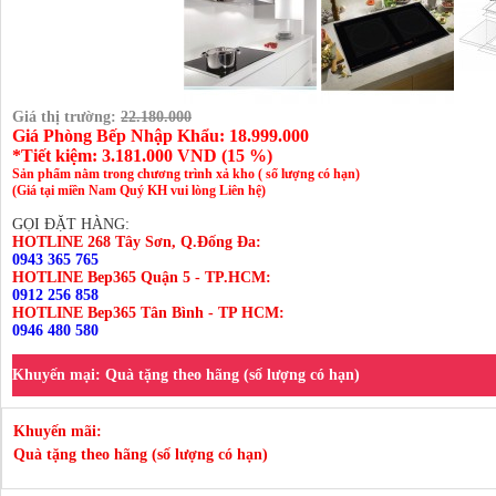
Giá thị trường:
22.180.000
Giá Phòng Bếp Nhập Khẩu: 18.999.000
*Tiết kiệm:
3.181.000
VND (
15 %
)
Sản phẩm nằm trong chương trình xả kho ( số lượng có hạn)
(Giá tại miền Nam Quý KH vui lòng Liên hệ)
GỌI ĐẶT HÀNG:
HOTLINE 268 Tây Sơn, Q.Đống Đa:
0943 365 765
HOTLINE Bep365 Quận 5 - TP.HCM:
0912 256 858
HOTLINE Bep365 Tân Bình - TP HCM:
0946 480 580
Khuyến mại:
Quà tặng theo hãng (số lượng có hạn)
Khuyến mãi:
Quà tặng theo hãng (số lượng có hạn)