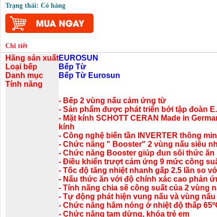
Trạng thái: Có hàng
Chi tiết
Hãng sản xuất
EUROSUN
Loại bếp
Bếp Từ
Danh mục
Bếp Từ Eurosun
Tính năng
- Bếp 2 vùng nấu cảm ứng từ
- Sản phẩm được phát triển bởi tập đoàn
- Mặt kính SCHOTT CERAN Made in German
kính
- Công nghệ biến tần INVERTER thông mi
- Chức năng " Booster" 2 vùng nấu siêu
- Chức năng Booster giúp đun sôi thức ăn
- Điều khiển trượt cảm ứng 9 mức công su
- Tốc độ tăng nhiệt nhanh gấp 2.5 lần so vớ
- Nấu thức ăn với độ chính xác cao phản 
- Tính năng chia sẽ công suất của 2 vùng 
- Tự động phát hiện vung nấu và vùng nấu 
- Chức năng hâm nóng ở nhiệt độ thấp 65º
- Chức năng tạm dừng, khóa trẻ em