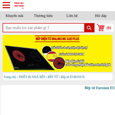
Khuyến mãi
Thương hiệu
Liên hệ
Hỏi đáp
(
0
)
Trang chủ
›
THIẾT BỊ NHÀ BẾP
›
BẾP TỪ
›
Bếp từ EUROSUN
Bếp từ Eurosun E