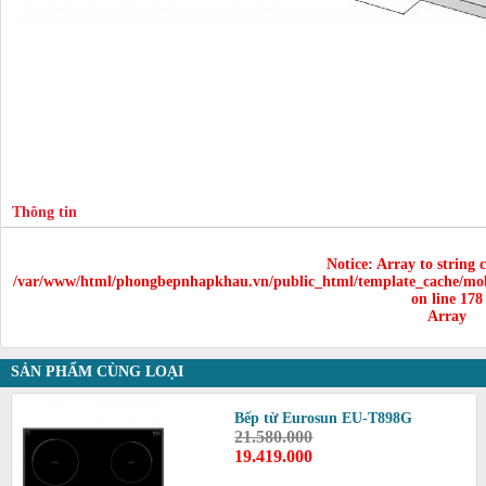
Thông tin
Notice
: Array to string 
/var/www/html/phongbepnhapkhau.vn/public_html/template_cache/mob
on line
178
Array
SẢN PHẨM CÙNG LOẠI
Bếp từ Eurosun EU-T898G
21.580.000
19.419.000