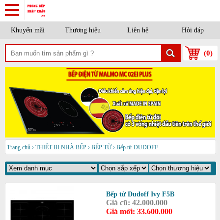
Khuyến mãi
Thương hiệu
Liên hệ
Hỏi đáp
(
0
)
Trang chủ
›
THIẾT BỊ NHÀ BẾP
›
BẾP TỪ
›
Bếp từ DUDOFF
Bếp từ Dudoff Ivy F5B
Giá cũ:
42.000.000
Giá mới: 33.600.000