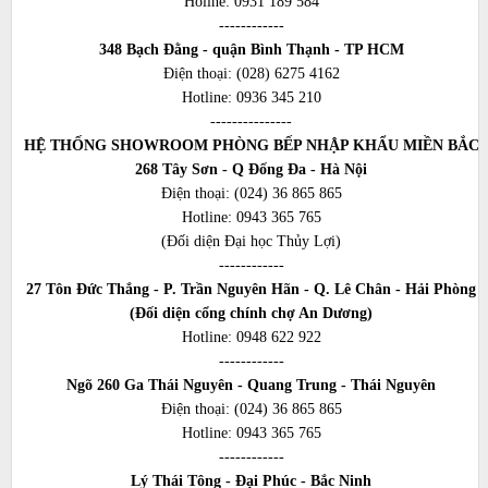
Holine:
0931 189 584
------------
348 Bạch Đằng - quận Bình Thạnh - TP HCM
Điện thoại:
(028) 6275 4162
Hotline:
0936 345 210
---------------
HỆ THỐNG SHOWROOM PHÒNG BẾP NHẬP KHẨU MIỀN BẮC
268 Tây Sơn - Q Đống Đa - Hà Nội
Điện thoại:
(024) 36 865 865
Hotline:
0943 365 765
(Đối diện Đại học Thủy Lợi)
------------
27 Tôn Đức Thắng - P. Trần Nguyên Hãn - Q. Lê Chân - Hải Phòng
(Đối diện cổng chính chợ An Dương)
Hotline:
0948 622 922
------------
Ngõ 260 Ga Thái Nguyên - Quang Trung - Thái Nguyên
Điện thoại:
(024) 36 865 865
Hotline:
0943 365 765
------------
Lý Thái Tông - Đại Phúc - Bắc Ninh