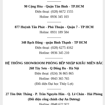
------------
90 Cộng Hòa - Quận Tân Bình - TP.HCM
Điện thoại:
(028) 6672 1555
Holine:
0936 345 103
------------
877 Huỳnh Tấn Phát - Phú Thuận - Quận 7 - TP HCM
Holine:
0931 189 584
------------
348 Bạch Đằng - quận Bình Thạnh - TP HCM
Điện thoại:
(028) 6275 4162
Hotline:
0936 345 210
---------------
HỆ THỐNG SHOWROOM PHÒNG BẾP NHẬP KHẨU MIỀN BẮC
268 Tây Sơn - Q Đống Đa - Hà Nội
Điện thoại:
(024) 36 865 865
Hotline:
0943 365 765
(Đối diện Đại học Thủy Lợi)
------------
27 Tôn Đức Thắng - P. Trần Nguyên Hãn - Q. Lê Chân - Hải Phòng
(Đối diện cổng chính chợ An Dương)
Hotline:
0948 622 922