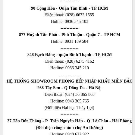
------------
90 Cộng Hòa - Quận Tân Bình - TP.HCM
Điện thoại:
(028) 6672 1555
Holine:
0936 345 103
------------
877 Huỳnh Tấn Phát - Phú Thuận - Quận 7 - TP HCM
Holine:
0931 189 584
------------
348 Bạch Đằng - quận Bình Thạnh - TP HCM
Điện thoại:
(028) 6275 4162
Hotline:
0936 345 210
---------------
HỆ THỐNG SHOWROOM PHÒNG BẾP NHẬP KHẨU MIỀN BẮC
268 Tây Sơn - Q Đống Đa - Hà Nội
Điện thoại:
(024) 36 865 865
Hotline:
0943 365 765
(Đối diện Đại học Thủy Lợi)
------------
27 Tôn Đức Thắng - P. Trần Nguyên Hãn - Q. Lê Chân - Hải Phòng
(Đối diện cổng chính chợ An Dương)
Hotline:
0948 622 922