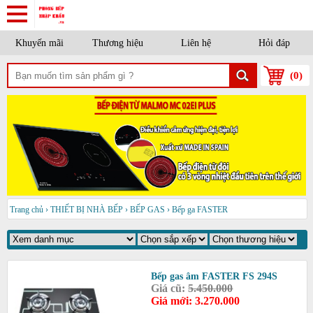
Khuyến mãi
Thương hiệu
Liên hệ
Hỏi đáp
(
0
)
Trang chủ
›
THIẾT BỊ NHÀ BẾP
›
BẾP GAS
›
Bếp ga FASTER
Bếp gas âm FASTER FS 294S
Giá cũ:
5.450.000
Giá mới: 3.270.000