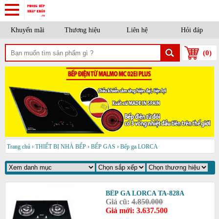
Khuyến mãi
Thương hiệu
Liên hệ
Hỏi đáp
(
0
)
Trang chủ
›
THIẾT BỊ NHÀ BẾP
›
BẾP GAS
›
Bếp ga LORCA
BẾP GA LORCA TA-828A
Giá cũ:
4.850.000
Giá mới: 3.637.500