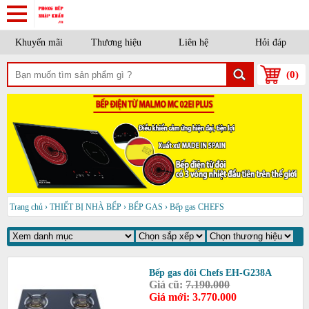
Khuyến mãi
Thương hiệu
Liên hệ
Hỏi đáp
(
0
)
Trang chủ
›
THIẾT BỊ NHÀ BẾP
›
BẾP GAS
›
Bếp gas CHEFS
Bếp gas đôi Chefs EH-G238A
Giá cũ:
7.190.000
Giá mới: 3.770.000