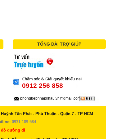
TỔNG ĐÀI TRỢ GIÚP
0912 256 858
phongbepnhapkhau.vn@gmail.com
 Huỳnh Tấn Phát - Phú Thuận - Quận 7 - TP HCM
tline:
0931 189 584
 đồ đường đi