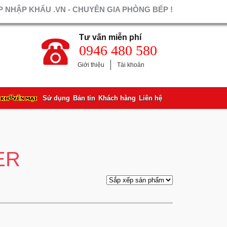
 NHẬP KHẨU .VN - CHUYÊN GIA PHÒNG BẾP !
Tư vấn miễn phí
0946 480 580
Giới thiệu
Tài khoản
Sử dụng
Bản tin
Khách hàng
Liên hệ
ER