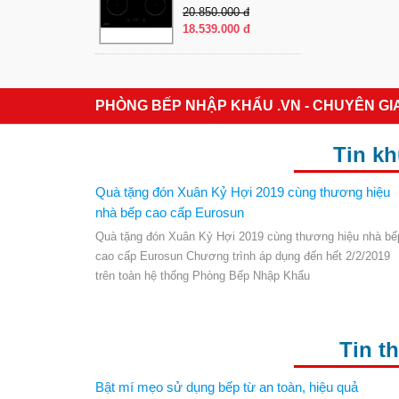
20.850.000 đ
18.539.000 đ
PHÒNG BẾP NHẬP KHẨU .VN - CHUYÊN GI
Tin k
Quà tặng đón Xuân Kỷ Hợi 2019 cùng thương hiệu
nhà bếp cao cấp Eurosun
Quà tặng đón Xuân Kỷ Hợi 2019 cùng thương hiệu nhà bế
cao cấp Eurosun Chương trình áp dụng đến hết 2/2/2019
trên toàn hệ thống Phòng Bếp Nhập Khẩu
Tin t
Bật mí mẹo sử dụng bếp từ an toàn, hiệu quả