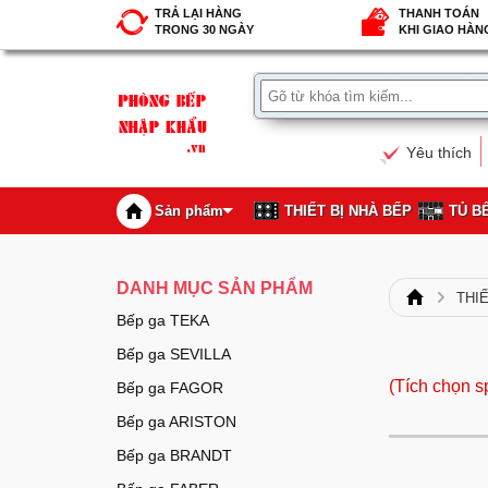
TRẢ LẠI HÀNG
THANH TOÁN
TRONG 30 NGÀY
KHI GIAO HÀN
Yêu thích
Sản phẩm
THIẾT BỊ NHÀ BẾP
TỦ B
DANH MỤC SẢN PHẨM
THI
Bếp ga TEKA
Bếp ga SEVILLA
(Tích chọn s
Bếp ga FAGOR
Bếp ga ARISTON
Bếp ga BRANDT