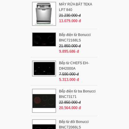
MÁY RỬA BÁT TEKA
LP7 840
21.230.000 đ
13.079.000 đ
Bếp điện từ Bonucci
BNC72168LS
21.850.000 đ
9.895.686 đ
Bếp từ CHEFS EH-
DIH2000A
7.590.000 đ
5.313.000 đ
Bếp điện từ ba Bonucci
BNC73171
22.850.000 đ
20.564.000 đ
Bếp từ đôi Bonucci
BNC72066LS