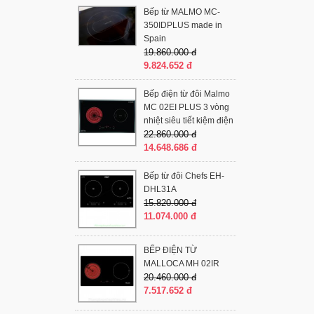
Bếp từ MALMO MC-
350IDPLUS made in
Spain
19.860.000 đ
9.824.652 đ
Bếp điện từ đôi Malmo
MC 02EI PLUS 3 vòng
nhiệt siêu tiết kiệm điện
22.860.000 đ
14.648.686 đ
Bếp từ đôi Chefs EH-
DHL31A
15.820.000 đ
11.074.000 đ
BẾP ĐIỆN TỪ
MALLOCA MH 02IR
20.460.000 đ
7.517.652 đ