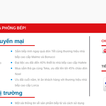
A PHÒNG BẾP!
huyến mại
CH
Sắm bếp rinh ngay quà đón Tết cùng thương hiệu nhà
bếp cao cấp Malmo và Bonucci
p
Đại tiệc ưu đãi đến 40% thiết bị nhà bếp cao cấp Hafele
TI
Mua sắm thả ga cùng Teka, ưu đãi lên tới 45% chào đón
Noel
Ưu đãi cuối năm, tri ân khách hàng với thương hiệu nhà
bếp cao cấp Lorca
hị trường
Một vài thông tin về sản phẩm bếp từ và cách sử dụng