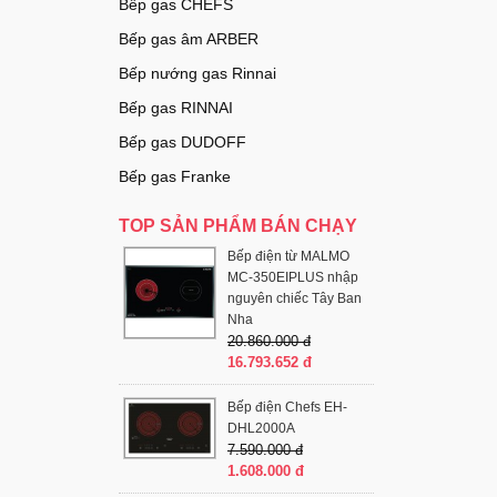
Bếp gas CHEFS
Bếp gas âm ARBER
Bếp nướng gas Rinnai
Bếp gas RINNAI
Bếp gas DUDOFF
Bếp gas Franke
TOP SẢN PHẨM BÁN CHẠY
Bếp điện từ MALMO
MC-350EIPLUS nhập
nguyên chiếc Tây Ban
Nha
20.860.000 đ
16.793.652 đ
Bếp điện Chefs EH-
DHL2000A
7.590.000 đ
1.608.000 đ