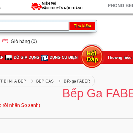
MIỄN PHÍ
PHÒNG BẾP
G
VẬN CHUYỂN NỘI THÀNH
Giỏ hàng (
0
)
ẾP
ĐỒ GIA DỤNG
DỤNG CỤ ĐIỆN
Thương hiệu
ẾT BỊ NHÀ BẾP
BẾP GAS
Bếp ga FABER
Bếp Ga FAB
p rồi nhấn So sánh)