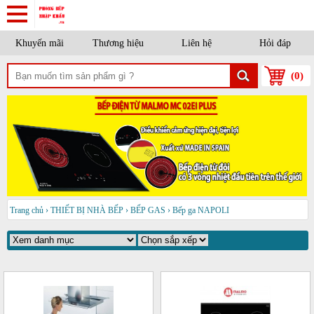
Khuyến mãi
Thương hiệu
Liên hệ
Hỏi đáp
(
0
)
Trang chủ
›
THIẾT BỊ NHÀ BẾP
›
BẾP GAS
›
Bếp ga NAPOLI