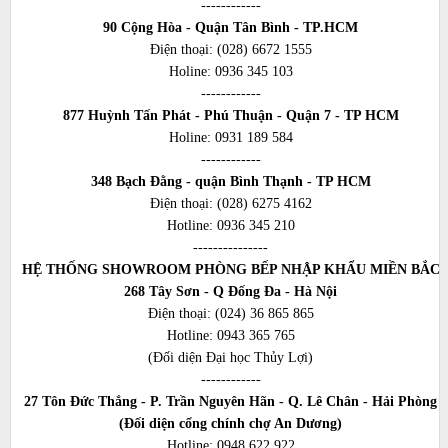
------------
90 Cộng Hòa - Quận Tân Bình - TP.HCM
Điện thoại:
(028) 6672 1555
Holine:
0936 345 103
------------
877 Huỳnh Tấn Phát - Phú Thuận - Quận 7 - TP HCM
Holine:
0931 189 584
------------
348 Bạch Đằng - quận Bình Thạnh - TP HCM
Điện thoại:
(028) 6275 4162
Hotline:
0936 345 210
---------------
HỆ THỐNG SHOWROOM PHÒNG BẾP NHẬP KHẨU MIỀN BẮC
268 Tây Sơn - Q Đống Đa - Hà Nội
Điện thoại:
(024) 36 865 865
Hotline:
0943 365 765
(Đối diện Đại học Thủy Lợi)
------------
27 Tôn Đức Thắng - P. Trần Nguyên Hãn - Q. Lê Chân - Hải Phòng
(Đối diện cổng chính chợ An Dương)
Hotline:
0948 622 922