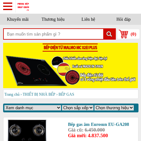
Khuyến mãi
Thương hiệu
Liên hệ
Hỏi đáp
(
0
)
Trang chủ
›
THIẾT BỊ NHÀ BẾP
›
BẾP GAS
Bếp gas âm Eurosun EU-GA208
Giá cũ:
6.450.000
Giá mới: 4.837.500