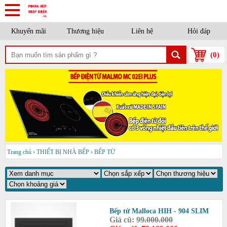
Khuyến mãi
Thương hiệu
Liên hệ
Hỏi đáp
(
0
)
Trang chủ
›
THIẾT BỊ NHÀ BẾP
›
BẾP TỪ
Bếp từ Malloca HIH - 904 SLIM
Giá cũ:
99.000.000