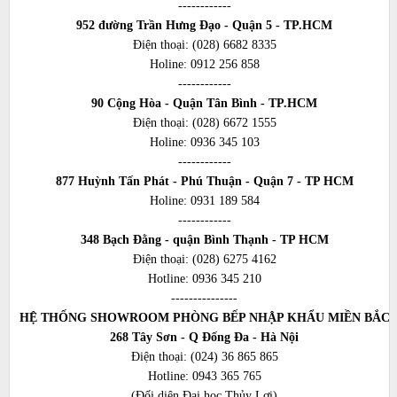
------------
952 đường Trần Hưng Đạo - Quận 5 - TP.HCM
Điện thoại:
(028) 6682 8335
Holine:
0912 256 858
------------
90 Cộng Hòa - Quận Tân Bình - TP.HCM
Điện thoại:
(028) 6672 1555
Holine:
0936 345 103
------------
877 Huỳnh Tấn Phát - Phú Thuận - Quận 7 - TP HCM
Holine:
0931 189 584
------------
348 Bạch Đằng - quận Bình Thạnh - TP HCM
Điện thoại:
(028) 6275 4162
Hotline:
0936 345 210
---------------
HỆ THỐNG SHOWROOM PHÒNG BẾP NHẬP KHẨU MIỀN BẮC
268 Tây Sơn - Q Đống Đa - Hà Nội
Điện thoại:
(024) 36 865 865
Hotline:
0943 365 765
(Đối diện Đại học Thủy Lợi)