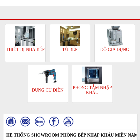
TỦ BẾP
ĐỒ GIA DỤNG
THIẾT BỊ NHÀ BẾP
PHÒNG TẮM NHẬP
DỤNG CỤ ĐIỆN
KHẨU
HỆ THỐNG SHOWROOM PHÒNG BẾP NHẬP KHẨU MIỀN NAM