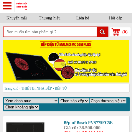
Khuyến mãi
Thương hiệu
Liên hệ
Hỏi đáp
(
0
)
Trang chủ
›
THIẾT BỊ NHÀ BẾP
›
BẾP TỪ
Bếp từ Bosch PVS775FC5E
Giá cũ:
38.500.000