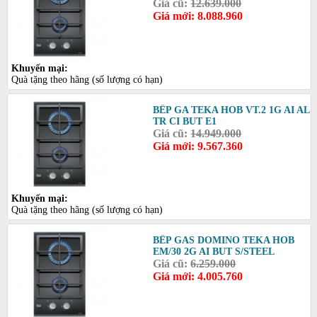
Giá cũ:
12.639.000
Giá mới: 8.088.960
Khuyến mại:
Quà tặng theo hãng (số lượng có hạn)
BẾP GA TEKA HOB VT.2 1G AI AL
TR CI BUT E1
Giá cũ:
14.949.000
Giá mới: 9.567.360
Khuyến mại:
Quà tặng theo hãng (số lượng có hạn)
BẾP GAS DOMINO TEKA HOB
EM/30 2G AI BUT S/STEEL
Giá cũ:
6.259.000
Giá mới: 4.005.760