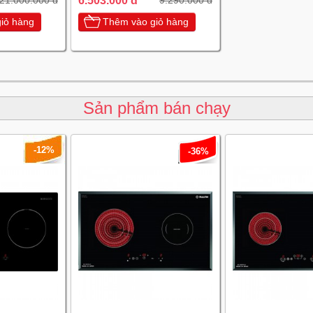
6.503.000 đ
21.000.000 đ
9.290.000 đ
iỏ hàng
Thêm vào giỏ hàng
Sản phẩm bán chạy
-12%
-36%