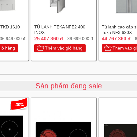
 TKD 1610
TỦ LẠNH TEKA NFE2 400
Tủ lạnh cao cấp s
INOX
Teka NF3 620X
25.407.360 đ
44.767.360 đ
36.949.000 đ
39.699.000 đ
6
iỏ hàng
Thêm vào giỏ hàng
Thêm vào gi
Sản phẩm đang sale
-30%