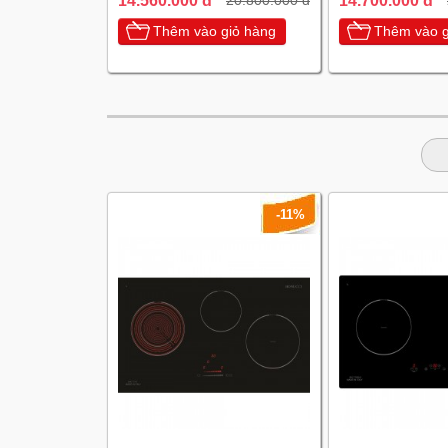
14.560.000 đ
14.700.000 đ
20.800.000 đ
Thêm vào giỏ hàng
Thêm vào g
-11%