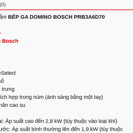
(0)
hẩm
BẾP GA DOMINO BOSCH PRB3A6D70
o
o
Bosch
Select
số
 trưng
tích hợp trong núm (ánh sáng bằng một tay)
hân cao su
i: Áp suất cao đến 2,8 kW (tùy thuộc vào loại khí)
rước: Áp suất bình thường lên đến 1,9 kW (tùy thuộc