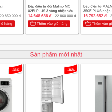
ci
Bếp điện từ đôi Malmo MC
Bếp điện từ MAL
02EI PLUS 3 vòng nhiệt siêu
350EIPLUS nhập 
tiết kiệm điện
chiếc Tây Ban Nh
14.648.686 đ
16.793.652 đ
20.850.000 đ
22.860.000 đ
2
iỏ hàng
Thêm vào giỏ hàng
Thêm vào gi
Sản phẩm mới nhất
-36%
-36%