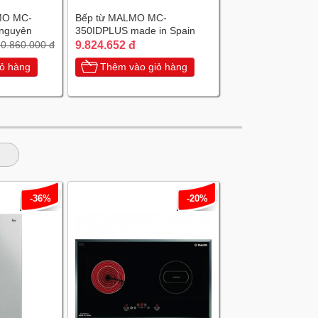
MO MC-
Bếp từ MALMO MC-
nguyên
350IDPLUS made in Spain
a
9.824.652 đ
0.860.000 đ
ỏ hàng
Thêm vào giỏ hàng
-36%
-20%