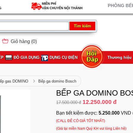
MIỄN PHÍ
PHÒNG BẾP
G
VẬN CHUYỂN NỘI THÀNH
Giỏ hàng (
0
)
ẾP
ĐỒ GIA DỤNG
DỤNG CỤ ĐIỆN
Thương hiệu
ếp gas DOMINO
Bếp ga domino Bosch
BẾP GA DOMINO BO
12.250.000 đ
17.500.000 đ
Bạn tiết kiệm được:
5.250.000
VND 
(CALL ĐỂ CÓ GIÁ TỐT NHẤT)
(Giá tại miền Nam Quý KH vui lòng Liên hệ)