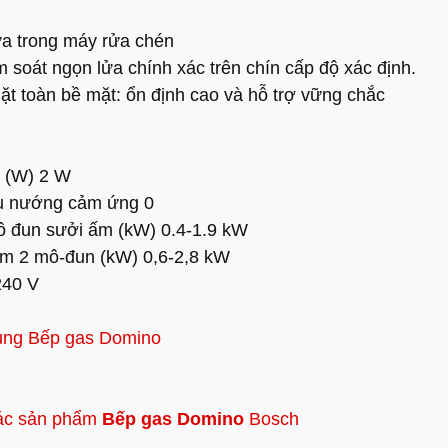
ửa trong máy rửa chén
 soát ngọn lửa chính xác trên chín cấp độ xác định.
ặt toàn bề mặt: ổn định cao và hỗ trợ vững chắc
i (W) 2 W
u nướng cảm ứng 0
ô đun sưởi ấm (kW) 0.4-1.9 kW
ấm 2 mô-đun (kW) 0,6-2,8 kW
240 V
ụng Bếp gas Domino
ác sản phẩm
Bếp gas Domino
Bosch