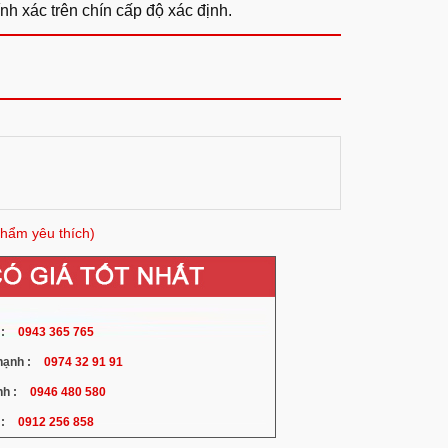
nh xác trên chín cấp độ xác định.
hẩm yêu thích)
:
0943 365 765
ạnh :
0974 32 91 91
h :
0946 480 580
:
0912 256 858