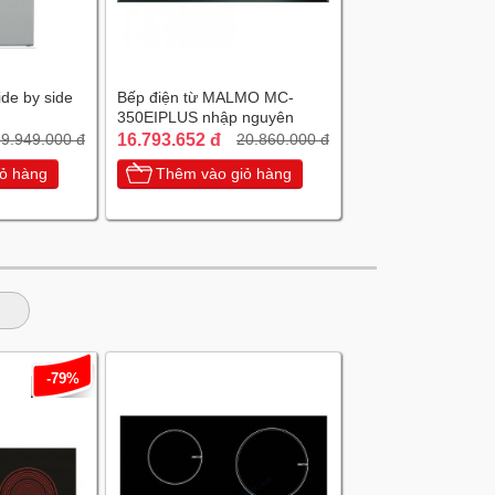
ide by side
Bếp điện từ MALMO MC-
350EIPLUS nhập nguyên
chiếc Tây Ban Nha
16.793.652 đ
9.949.000 đ
20.860.000 đ
ỏ hàng
Thêm vào giỏ hàng
-79%