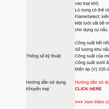
vào loại khí)
Lò nung có thể r
FlameSelect: kiểm
Một lưới sắt bề m
cho dụng cụ nấu.
Công suất kết nố
Số lượng khu nấ
Thông số kỹ thuật
Công suất của m
Công suất sưởi 
Điện áp (V) 220-
Hướng dẫn sử dụng
Hướng dẫn sử d
Khuyến mại
CLICK HERE
>>>
Xem thêm c