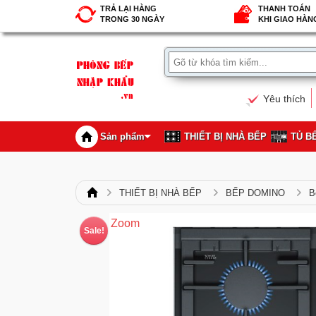
TRẢ LẠI HÀNG
THANH TOÁN
TRONG 30 NGÀY
KHI GIAO HÀN
Yêu thích
Sản phẩm
THIẾT BỊ NHÀ BẾP
TỦ B
THIẾT BỊ NHÀ BẾP
BẾP DOMINO
B
Zoom
Sale!