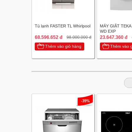
Tủ lạnh FASTER TL Whirlpool
MÁY GIẶT TEKA
WD EXP
68.596.652 đ
23.647.360 đ
98.000.000 đ
Thêm vào giỏ hàng
Thêm vào g
-39%