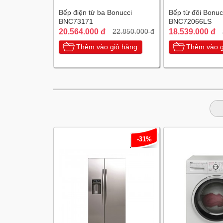
Bếp điện từ ba Bonucci
Bếp từ đôi Bonuc
BNC73171
BNC72066LS
20.564.000 đ
18.539.000 đ
22.850.000 đ
Thêm vào giỏ hàng
Thêm vào g
-31%