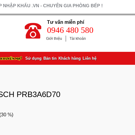
 NHẬP KHẨU .VN - CHUYÊN GIA PHÒNG BẾP !
Tư vấn miễn phí
0946 480 580
Giới thiệu
Tài khoản
Sử dụng
Bản tin
Khách hàng
Liên hệ
SCH PRB3A6D70
(
30 %
)