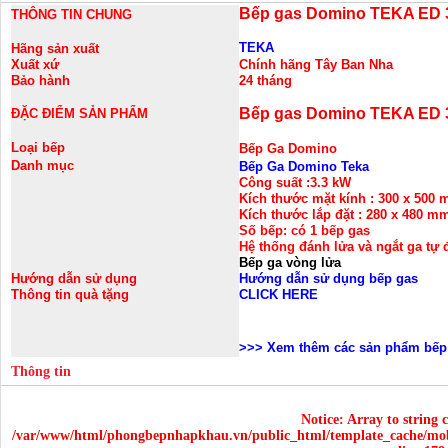
Bếp gas Domino TEKA ED 3
THÔNG TIN CHUNG
TEKA
Hãng sản xuất
Xuất xứ
Chính hãng Tây Ban Nha
Bảo hành
24 tháng
Bếp gas Domino TEKA ED 3
ĐẶC ĐIỂM SẢN PHẨM
Loại bếp
Bếp Ga Domino
Danh mục
Bếp Ga Domino Teka
Công suất :
3.3 kW
Kích thước mặt kính :
300 x 500
Kích thước lắp đặt :
280 x 480 m
Số bếp: có 1 bếp gas
Hệ thống đánh lửa và ngắt ga tự
Bếp ga vòng lửa
Hướng dẫn sử dụng
Hướng dẫn sử dụng bếp gas
Thông tin quà tặng
CLICK HERE
>>>
Xem thêm các sản phẩm bếp
Thông tin
Notice
: Array to string 
/var/www/html/phongbepnhapkhau.vn/public_html/template_cache/mob