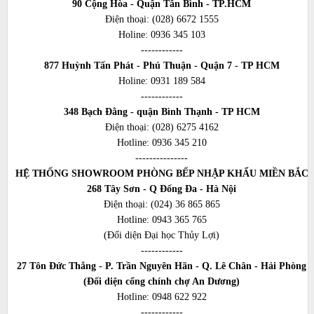
90 Cộng Hòa - Quận Tân Bình - TP.HCM
Điện thoại:
(028) 6672 1555
Holine:
0936 345 103
------------
877 Huỳnh Tấn Phát - Phú Thuận - Quận 7 - TP HCM
Holine:
0931 189 584
------------
348 Bạch Đằng - quận Bình Thạnh - TP HCM
Điện thoại:
(028) 6275 4162
Hotline:
0936 345 210
---------------
HỆ THỐNG SHOWROOM PHÒNG BẾP NHẬP KHẨU MIỀN BẮC
268 Tây Sơn - Q Đống Đa - Hà Nội
Điện thoại:
(024) 36 865 865
Hotline:
0943 365 765
(Đối diện Đại học Thủy Lợi)
------------
27 Tôn Đức Thắng - P. Trần Nguyên Hãn - Q. Lê Chân - Hải Phòng
(Đối diện cổng chính chợ An Dương)
Hotline:
0948 622 922
------------