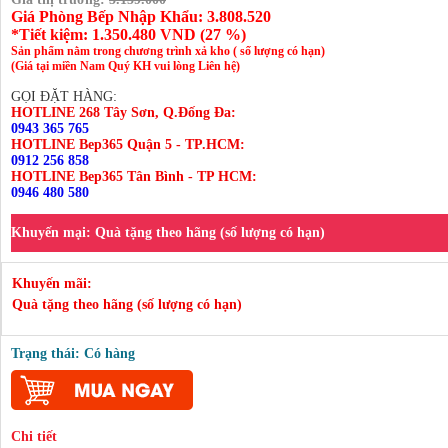
Giá Phòng Bếp Nhập Khẩu: 3.808.520
*Tiết kiệm:
1.350.480
VND (
27 %
)
Sản phẩm nằm trong chương trình xả kho ( số lượng có hạn)
(Giá tại miền Nam Quý KH vui lòng Liên hệ)
GỌI ĐẶT HÀNG:
HOTLINE 268 Tây Sơn, Q.Đống Đa:
0943 365 765
HOTLINE Bep365 Quận 5 - TP.HCM:
0912 256 858
HOTLINE Bep365 Tân Bình - TP HCM:
0946 480 580
Khuyến mại:
Quà tặng theo hãng (số lượng có hạn)
Khuyến mãi:
Quà tặng theo hãng (số lượng có hạn)
Trạng thái: Có hàng
Chi tiết