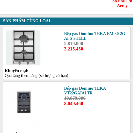
on line
178
Array
SẢN PHẨM CÙNG LOẠI
Bếp gas Domino TEKA EM 30 2G
AI S STEEL
5.819.000
3.215.450
Khuyến mại:
Quà tặng theo hãng (số lượng có hạn)
Bếp gas Domino TEKA
VT22GAIALTR
10.879.000
8.049.460