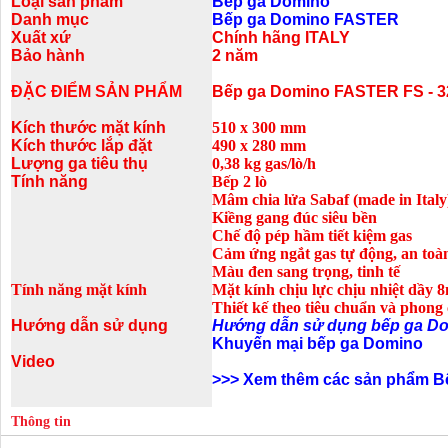
Loại sản phẩm
Bếp ga Domino
Danh mục
Bếp ga Domino FASTER
Xuất xứ
Chính hãng ITALY
Bảo hành
2 năm
ĐẶC ĐIỂM SẢN PHẨM
Bếp ga Domino FASTER FS - 
Kích thước mặt kính
510 x 300 mm
Kích thước lắp đặt
490 x 280 mm
Lượng ga tiêu thụ
0,38 kg gas/lò/h
Tính năng
Bếp 2 lò
Mâm chia lửa Sabaf (made in Italy
Kiềng gang đúc siêu bền
Chế độ pép hầm tiết kiệm gas
Cảm ứng ngắt gas tự động, an toà
Màu đen sang trọng, tinh tế
Tính năng mặt kính
Mặt kính chịu lực chịu nhiệt dầy
Thiết kế theo tiêu chuẩn và phon
Hướng dẫn sử dụng
Hướng dẫn sử dụng bếp ga D
Khuyến mại bếp ga Domino
Video
>>> Xem thêm các sản phẩm B
Thông tin