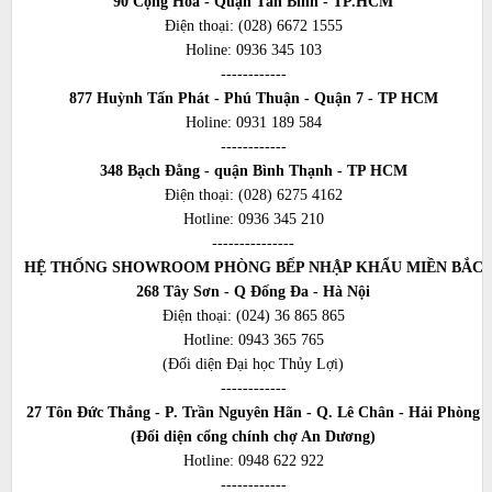
90 Cộng Hòa - Quận Tân Bình - TP.HCM
Điện thoại:
(028) 6672 1555
Holine:
0936 345 103
------------
877 Huỳnh Tấn Phát - Phú Thuận - Quận 7 - TP HCM
Holine:
0931 189 584
------------
348 Bạch Đằng - quận Bình Thạnh - TP HCM
Điện thoại:
(028) 6275 4162
Hotline:
0936 345 210
---------------
HỆ THỐNG SHOWROOM PHÒNG BẾP NHẬP KHẨU MIỀN BẮC
268 Tây Sơn - Q Đống Đa - Hà Nội
Điện thoại:
(024) 36 865 865
Hotline:
0943 365 765
(Đối diện Đại học Thủy Lợi)
------------
27 Tôn Đức Thắng - P. Trần Nguyên Hãn - Q. Lê Chân - Hải Phòng
(Đối diện cổng chính chợ An Dương)
Hotline:
0948 622 922
------------