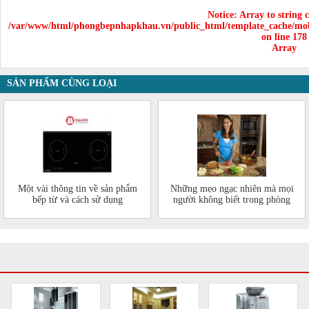
Notice
: Array to string 
/var/www/html/phongbepnhapkhau.vn/public_html/template_cache/mob
on line
178
Array
SẢN PHẨM CÙNG LOẠI
Một vài thông tin về sản phẩm
Những mẹo ngạc nhiên mà mọi
bếp từ và cách sử dụng
người không biết trong phòng
bếp của mình