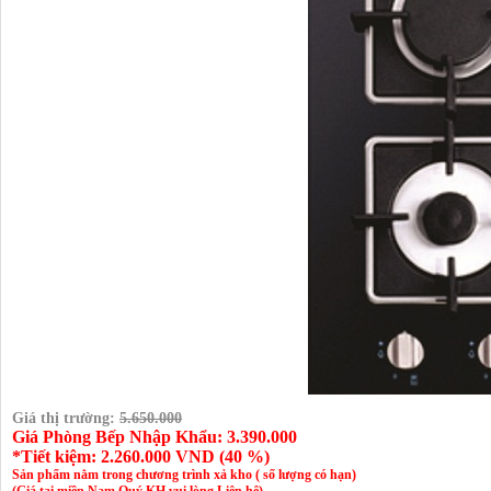
Giá thị trường:
5.650.000
Giá Phòng Bếp Nhập Khẩu: 3.390.000
*Tiết kiệm:
2.260.000
VND (
40 %
)
Sản phẩm nằm trong chương trình xả kho ( số lượng có hạn)
(Giá tại miền Nam Quý KH vui lòng Liên hệ)