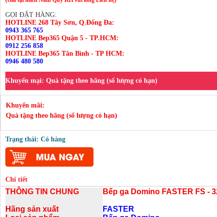
GỌI ĐẶT HÀNG:
HOTLINE 268 Tây Sơn, Q.Đống Đa:
0943 365 765
HOTLINE Bep365 Quận 5 - TP.HCM:
0912 256 858
HOTLINE Bep365 Tân Bình - TP HCM:
0946 480 580
Khuyến mại:
Quà tặng theo hãng (số lượng có hạn)
Khuyến mãi:
Quà tặng theo hãng (số lượng có hạn)
Trạng thái: Có hàng
Chi tiết
THÔNG TIN CHUNG
Bếp ga Domino FASTER FS - 
Hãng sản xuất
FASTER