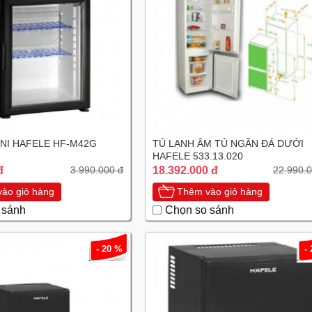
MINI HAFELE HF-M42G
TỦ LẠNH ÂM TỦ NGĂN ĐÁ DƯỚI
HAFELE 533.13.020
đ
18.392.000 đ
3.990.000 đ
22.990.0
ào giỏ hàng
Thêm vào giỏ hàng
 sánh
Chọn so sánh
- 20 %
-