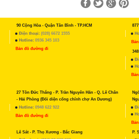
90 Cộng Hòa - Quận Tân Bình - TP.HCM
877
Điện thoại:
(028) 6672 1555
Ho
Hotline:
0936 345 103
Bản
Bản đồ đường đi
348
Đi
Ho
Bản
27 Tôn Đức Thắng - P. Trần Nguyên Hãn - Q. Lê Chân
Ngõ
- Hải Phòng (Đối diện cổng chính chợ An Dương)
Ng
Hotline:
0948 622 922
Đi
Ho
Bản đồ đường đi
Bản
Lê Sát - P. Thọ Xương - Bắc Giang
P. 