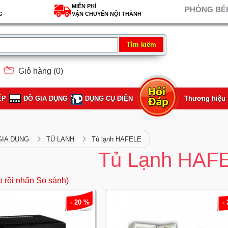
MIỄN PHÍ
PHÒNG BẾP
G
VẬN CHUYỂN NỘI THÀNH
Giỏ hàng (
0
)
ẾP
ĐỒ GIA DỤNG
DỤNG CỤ ĐIỆN
Thương hiệu
GIA DỤNG
TỦ LẠNH
Tủ lạnh HAFELE
Tủ Lạnh HAF
p rồi nhấn So sánh)
- 20 %
-