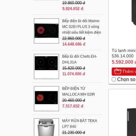
19.860.000 đ
9.824.652 đ
Bếp điện từ đôi Malmo
MC 02EI PLUS 3 vòng
nhiệt siêu tiết kiệm điện
22.860.000 đ
14.648.686 đ
Tủ lạnh min
536.14.000
Bếp từ đôi Chefs EH-
5.592.000 
DHL31A
15.820.000 đ
Thêm v
11.074.000 đ
Chọn so
BẾP ĐIỆN TỪ
MALLOCA MH 02IR
20.460.000 đ
7.517.652 đ
MÁY RỬA BÁT TEKA
LP7 840
21.230.000 đ