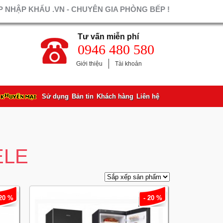
 NHẬP KHẨU .VN - CHUYÊN GIA PHÒNG BẾP !
Tư vấn miễn phí
0946 480 580
Giới thiệu
Tài khoản
Sử dụng
Bản tin
Khách hàng
Liên hệ
ELE
 20 %
- 20 %