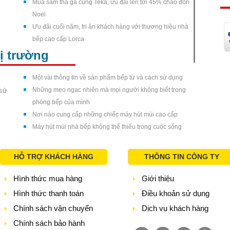
Mua sắm thả ga cùng Teka, ưu đãi lên tới 45% chào đón
Noel
Ưu đãi cuối năm, tri ân khách hàng với thương hiệu nhà
bếp cao cấp Lorca
hị trường
Một vài thông tin về sản phẩm bếp từ và cách sử dụng
Những mẹo ngạc nhiên mà mọi người không biết trong
 sử
phòng bếp của mình
Nơi nào cung cấp những chiếc máy hút mùi cao cấp
Máy hút mùi nhà bếp không thể thiếu trong cuộc sống
HỖ TRỢ KHÁCH HÀNG
THÔNG TIN CÔNG TY
Hình thức mua hàng
Giới thiệu
Hình thức thanh toán
Điều khoản sử dụng
Chính sách vận chuyển
Dịch vụ khách hàng
Chính sách bảo hành