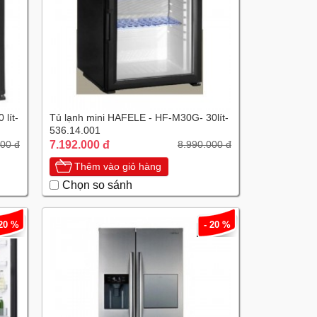
lít-
Tủ lạnh mini HAFELE - HF-M30G- 30lít-
536.14.001
7.192.000 đ
000 đ
8.990.000 đ
Thêm vào giỏ hàng
Chọn so sánh
 20 %
- 20 %