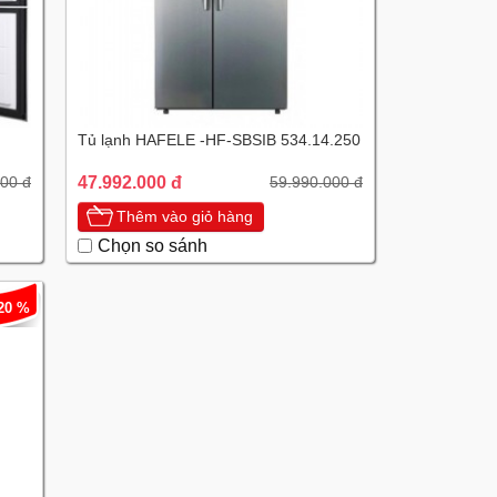
Tủ lạnh HAFELE -HF-SBSIB 534.14.250
47.992.000 đ
00 đ
59.990.000 đ
Thêm vào giỏ hàng
Chọn so sánh
 20 %