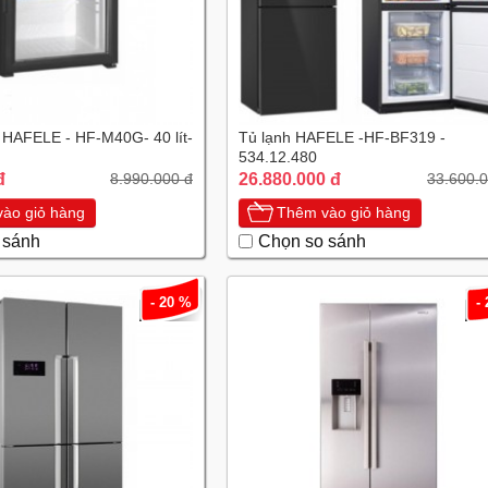
i HAFELE - HF-M40G- 40 lít-
Tủ lạnh HAFELE -HF-BF319 -
534.12.480
đ
26.880.000 đ
8.990.000 đ
33.600.0
ào giỏ hàng
Thêm vào giỏ hàng
 sánh
Chọn so sánh
- 20 %
-