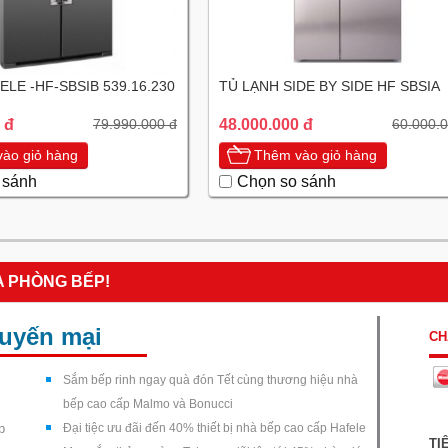
FELE -HF-SBSIB 539.16.230
TỦ LẠNH SIDE BY SIDE HF SBSIA
 đ
48.000.000 đ
79.990.000 đ
60.000.0
ào giỏ hàng
Thêm vào giỏ hàng
 sánh
Chọn so sánh
A PHÒNG BẾP!
huyến mại
CH
Sắm bếp rinh ngay quà đón Tết cùng thương hiệu nhà
bếp cao cấp Malmo và Bonucci
p
Đại tiệc ưu đãi đến 40% thiết bị nhà bếp cao cấp Hafele
TI