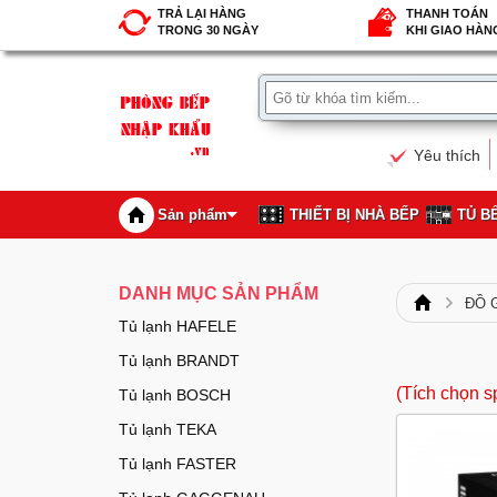
TRẢ LẠI HÀNG
THANH TOÁN
TRONG 30 NGÀY
KHI GIAO HÀN
Yêu thích
Sản phẩm
THIẾT BỊ NHÀ BẾP
TỦ B
DANH MỤC SẢN PHẨM
ĐỒ 
Tủ lạnh HAFELE
Tủ lạnh BRANDT
(Tích chọn s
Tủ lạnh BOSCH
Tủ lạnh TEKA
Tủ lạnh FASTER