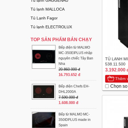
Tủ lạnh GAGGENAU
Tủ lạnh MALLOCA
Tủ Lạnh Fagor
Tủ lạnh ELECTROLUX
TOP SẢN PHẨM BÁN CHẠY
Bếp điện từ MALMO
MC-350EIPLUS nhập
nguyên chiếc Tây Ban
TỦ LẠNH 
Nha
538.11.500
20.860.000 đ
3.192.000 
16.793.652 đ
Thêm v
Chọn so
Bếp điện Chefs EH-
DHL2000A
7.590.000 đ
1.608.000 đ
Bếp từ MALMO MC-
350IDPLUS made in
Spain