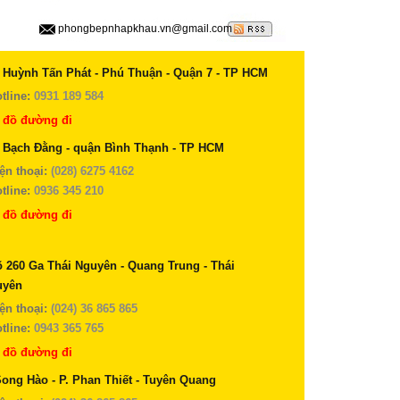
phongbepnhapkhau.vn@gmail.com
 Huỳnh Tấn Phát - Phú Thuận - Quận 7 - TP HCM
tline:
0931 189 584
 đồ đường đi
 Bạch Đằng - quận Bình Thạnh - TP HCM
ện thoại:
(028) 6275 4162
tline:
0936 345 210
 đồ đường đi
 260 Ga Thái Nguyên - Quang Trung - Thái
uyên
ện thoại:
(024) 36 865 865
tline:
0943 365 765
 đồ đường đi
Song Hào - P. Phan Thiết - Tuyên Quang