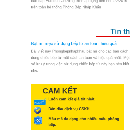
cao cấp Eurosun Chương trình áp dụng đến hết 2/2/2019
trên toàn hệ thống Phòng Bếp Nhập Khẩu
Tin t
Bật mí mẹo sử dụng bếp từ an toàn, hiệu quả
Bài viết này Phongbepnhapkhau bật mí cho các bạn cách
dụng chiếc bếp từ một cách an toàn và hiệu quả nhất. Một
số lưu ý trong việc sử dụng chiếc bếp từ này bạn nên biết
nhé.
CAM KẾT
Luôn cam kết giá tốt nhất.
Dẫn đầu dịch vụ CSKH
Mẫu mã đa dạng cho nhiều mẫu phòng
bếp.