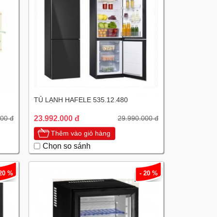
TỦ LẠNH HAFELE 535.12.480
23.992.000 đ
00 đ
29.990.000 đ
Thêm vào giỏ hàng
Chọn so sánh
 20 %
- 20 %