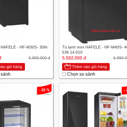
i HAFELE - HF-M30S- 30lít-
Tủ lạnh mini HAFELE - HF-M40S- 40 
536.14.010
đ
5.592.000 đ
6.990.000 đ
6.990.
ào giỏ hàng
Thêm vào giỏ hàng
 sánh
Chọn so sánh
- 20 %
-