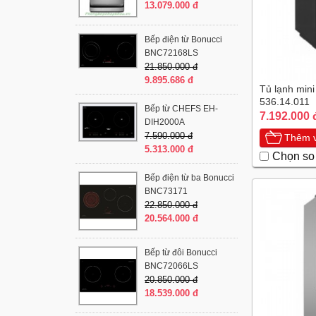
13.079.000 đ
Bếp điện từ Bonucci
BNC72168LS
21.850.000 đ
9.895.686 đ
Tủ lạnh min
536.14.011
Bếp từ CHEFS EH-
7.192.000 
DIH2000A
7.590.000 đ
Thêm v
5.313.000 đ
Chọn so
Bếp điện từ ba Bonucci
BNC73171
22.850.000 đ
20.564.000 đ
Bếp từ đôi Bonucci
BNC72066LS
20.850.000 đ
18.539.000 đ