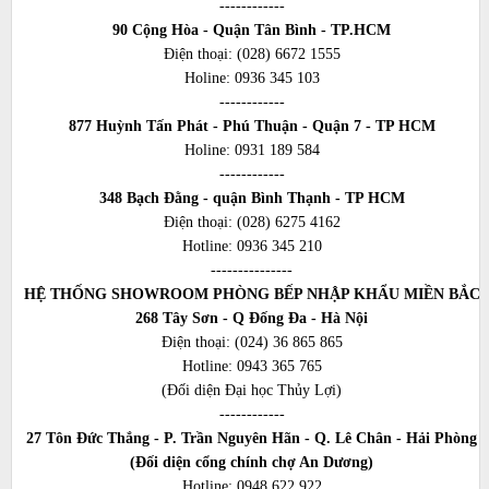
------------
90 Cộng Hòa - Quận Tân Bình - TP.HCM
Điện thoại:
(028) 6672 1555
Holine:
0936 345 103
------------
877 Huỳnh Tấn Phát - Phú Thuận - Quận 7 - TP HCM
Holine:
0931 189 584
------------
348 Bạch Đằng - quận Bình Thạnh - TP HCM
Điện thoại:
(028) 6275 4162
Hotline:
0936 345 210
---------------
HỆ THỐNG SHOWROOM PHÒNG BẾP NHẬP KHẨU MIỀN BẮC
268 Tây Sơn - Q Đống Đa - Hà Nội
Điện thoại:
(024) 36 865 865
Hotline:
0943 365 765
(Đối diện Đại học Thủy Lợi)
------------
27 Tôn Đức Thắng - P. Trần Nguyên Hãn - Q. Lê Chân - Hải Phòng
(Đối diện cổng chính chợ An Dương)
Hotline:
0948 622 922