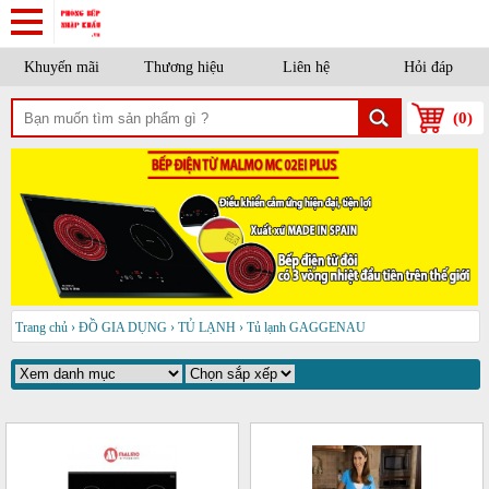
Khuyến mãi
Thương hiệu
Liên hệ
Hỏi đáp
(
0
)
Trang chủ
›
ĐỒ GIA DỤNG
›
TỦ LẠNH
›
Tủ lạnh GAGGENAU