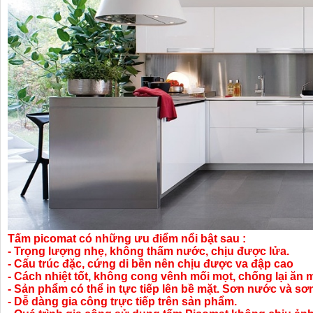
Tấm picomat có những ưu điểm nổi bật sau :
- Trọng lượng nhẹ, không thấm nước, chịu được lửa.
- Cấu trúc đặc, cứng di bền nên chịu được va đập cao
- Cách nhiệt tốt, không cong vênh mối mọt, chống lại ăn
- Sản phẩm có thể in tực tiếp lên bề mặt. Sơn nước và s
- Dễ dàng gia công trực tiếp trên sản phẩm.