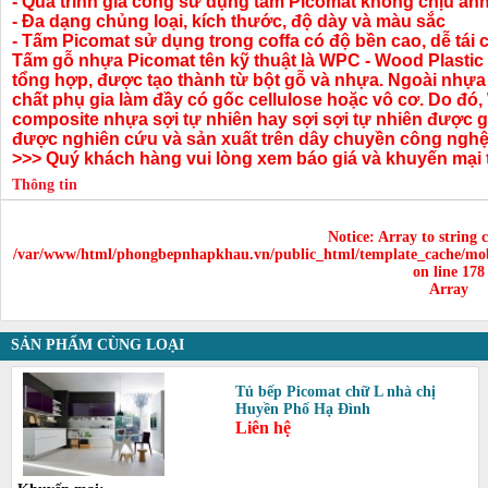
- Quá trình gia công sử dụng tấm Picomat không chịu ảnh
- Đa dạng chủng loại, kích thước, độ dày và màu sắc
- Tấm Picomat sử dụng trong coffa có độ bền cao, dễ tái c
Tấm gỗ nhựa Picomat tên kỹ thuật là WPC - Wood Plastic 
tổng hợp, được tạo thành từ bột gỗ và nhựa. Ngoài nhựa
chất phụ gia làm đầy có gốc cellulose hoặc vô cơ. Do đó,
composite nhựa sợi tự nhiên hay sợi sợi tự nhiên được
được nghiên cứu và sản xuất trên dây chuyền công nghệ 
>>> Quý khách hàng vui lòng xem báo giá và khuyến mại t
Thông tin
Notice
: Array to string 
/var/www/html/phongbepnhapkhau.vn/public_html/template_cache/mob
on line
178
Array
SẢN PHẨM CÙNG LOẠI
Tủ bếp Picomat chữ L nhà chị
Huyền Phố Hạ Đình
Liên hệ