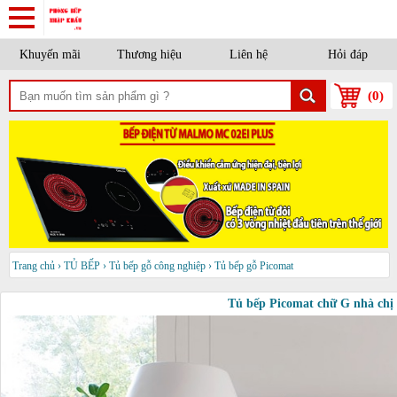
Khuyến mãi
Thương hiệu
Liên hệ
Hỏi đáp
(
0
)
Trang chủ
›
TỦ BẾP
›
Tủ bếp gỗ công nghiệp
›
Tủ bếp gỗ Picomat
Tủ bếp Picomat chữ G nhà ch