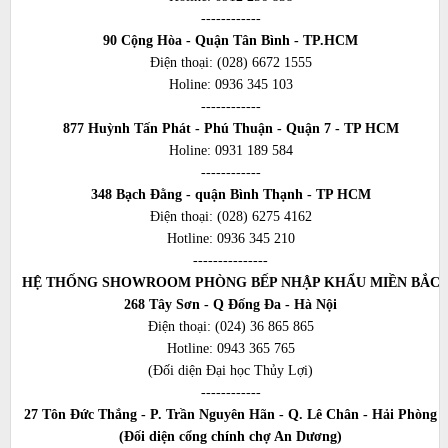
------------
90 Cộng Hòa - Quận Tân Bình - TP.HCM
Điện thoại:
(028) 6672 1555
Holine:
0936 345 103
------------
877 Huỳnh Tấn Phát - Phú Thuận - Quận 7 - TP HCM
Holine:
0931 189 584
------------
348 Bạch Đằng - quận Bình Thạnh - TP HCM
Điện thoại:
(028) 6275 4162
Hotline:
0936 345 210
---------------
HỆ THỐNG SHOWROOM PHÒNG BẾP NHẬP KHẨU MIỀN BẮC
268 Tây Sơn - Q Đống Đa - Hà Nội
Điện thoại:
(024) 36 865 865
Hotline:
0943 365 765
(Đối diện Đại học Thủy Lợi)
------------
27 Tôn Đức Thắng - P. Trần Nguyên Hãn - Q. Lê Chân - Hải Phòng
(Đối diện cổng chính chợ An Dương)