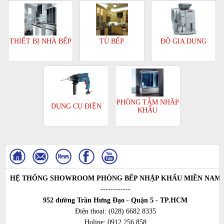
TỦ BẾP
ĐỒ GIA DỤNG
THIẾT BỊ NHÀ BẾP
PHÒNG TẮM NHẬP
DỤNG CỤ ĐIỆN
KHẨU
HỆ THỐNG SHOWROOM PHÒNG BẾP NHẬP KHẨU MIỀN NAM
------------
952 đường Trần Hưng Đạo - Quận 5 - TP.HCM
Điện thoại:
(028) 6682 8335
Holine:
0912 256 858