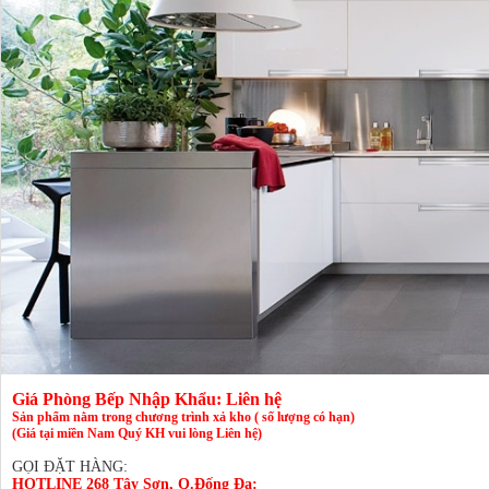
Giá Phòng Bếp Nhập Khẩu: Liên hệ
Sản phẩm nằm trong chương trình xả kho ( số lượng có hạn)
(Giá tại miền Nam Quý KH vui lòng Liên hệ)
GỌI ĐẶT HÀNG:
HOTLINE 268 Tây Sơn, Q.Đống Đa: