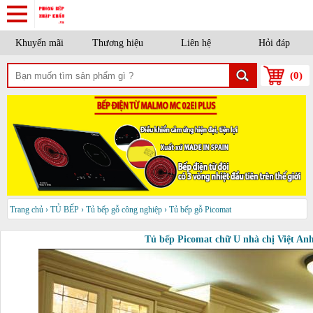
Khuyến mãi
Thương hiệu
Liên hệ
Hỏi đáp
(
0
)
Trang chủ
›
TỦ BẾP
›
Tủ bếp gỗ công nghiệp
›
Tủ bếp gỗ Picomat
Tủ bếp Picomat chữ U nhà chị Việt 