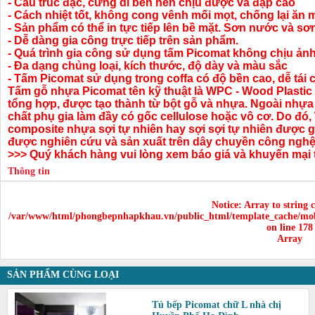
- Cấu trúc đặc, cứng di bền nên chịu được va đập cao
- Cách nhiệt tốt, không cong vênh mối mọt, chống lại ăn
- Sản phẩm có thể in tực tiếp lên bề mặt. Sơn nước và s
- Dễ dàng gia công trực tiếp trên sản phẩm.
- Quá trình gia công sử dụng tấm Picomat không chịu ảnh
- Đa dạng chủng loại, kích thước, độ dày và màu sắc
- Tấm Picomat sử dụng trong coffa có độ bền cao, dễ tái c
Tấm gỗ nhựa Picomat tên kỹ thuật là WPC - Wood Plastic 
tổng hợp, được tạo thành từ bột gỗ và nhựa. Ngoài nhựa
chất phụ gia làm đầy có gốc cellulose hoặc vô cơ. Do đó,
composite nhựa sợi tự nhiên hay sợi sợi tự nhiên được
được nghiên cứu và sản xuất trên dây chuyền công nghệ 
>>> Quý khách hàng vui lòng xem báo giá và khuyến mại t
Thông tin
Notice
: Array to string 
/var/www/html/phongbepnhapkhau.vn/public_html/template_cache/mob
on line
178
Array
SẢN PHẨM CÙNG LOẠI
Tủ bếp Picomat chữ L nhà chị