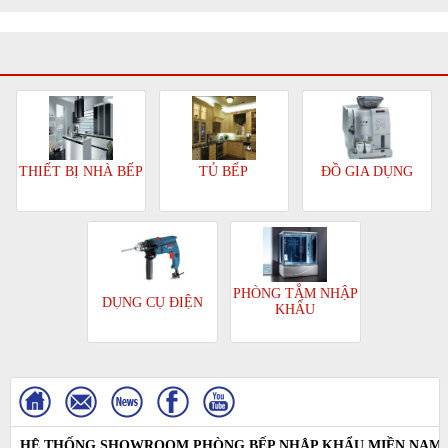
TỦ BẾP
ĐỒ GIA DỤNG
THIẾT BỊ NHÀ BẾP
PHÒNG TẮM NHẬP
DỤNG CỤ ĐIỆN
KHẨU
HỆ THỐNG SHOWROOM PHÒNG BẾP NHẬP KHẨU MIỀN NAM