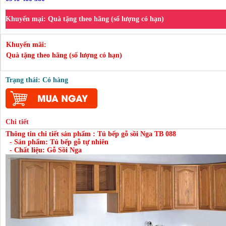
Khuyến mại:
Quà tặng theo hãng (số lượng có hạn)
Khuyến mãi:
Quà tặng theo hãng (số lượng có hạn)
Trạng thái: Có hàng
Chi tiết
Thông tin chi tiết sản phẩm : Tủ bếp gỗ sồi Nga TB 088
- Sản phẩm: Tủ bếp gỗ tự nhiên
- Chất liệu: Gỗ Sồi Nga