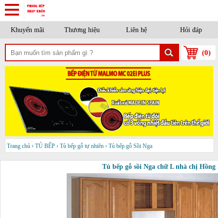
Khuyến mãi
Thương hiệu
Liên hệ
Hỏi đáp
(
0
)
Trang chủ
›
TỦ BẾP
›
Tủ bếp gỗ tự nhiên
›
Tủ bếp gỗ Sồi Nga
Tủ bếp gỗ sồi Nga chữ L nhà chị Hồng