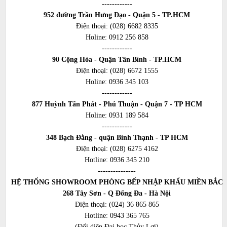
------------
952 đường Trần Hưng Đạo - Quận 5 - TP.HCM
Điện thoại:
(028) 6682 8335
Holine:
0912 256 858
------------
90 Cộng Hòa - Quận Tân Bình - TP.HCM
Điện thoại:
(028) 6672 1555
Holine:
0936 345 103
------------
877 Huỳnh Tấn Phát - Phú Thuận - Quận 7 - TP HCM
Holine:
0931 189 584
------------
348 Bạch Đằng - quận Bình Thạnh - TP HCM
Điện thoại:
(028) 6275 4162
Hotline:
0936 345 210
---------------
HỆ THỐNG SHOWROOM PHÒNG BẾP NHẬP KHẨU MIỀN BẮC
268 Tây Sơn - Q Đống Đa - Hà Nội
Điện thoại:
(024) 36 865 865
Hotline:
0943 365 765
(Đối diện Đại học Thủy Lợi)