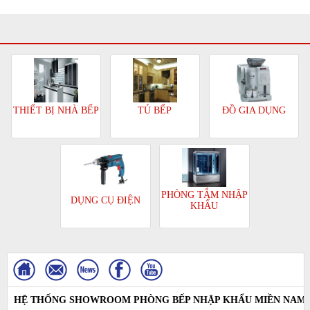
TỦ BẾP
ĐỒ GIA DỤNG
THIẾT BỊ NHÀ BẾP
PHÒNG TẮM NHẬP
DỤNG CỤ ĐIỆN
KHẨU
HỆ THỐNG SHOWROOM PHÒNG BẾP NHẬP KHẨU MIỀN NAM