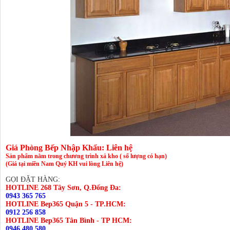
Giá Phòng Bếp Nhập Khẩu: Liên hệ
Sản phẩm nằm trong chương trình xả kho ( số lượng có hạn)
(Giá tại miền Nam Quý KH vui lòng Liên hệ)
GỌI ĐẶT HÀNG:
HOTLINE 268 Tây Sơn, Q.Đống Đa:
0943 365 765
HOTLINE Bep365 Quận 5 - TP.HCM:
0912 256 858
HOTLINE Bep365 Tân Bình - TP HCM:
0946 480 580