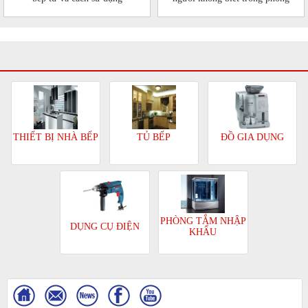
bếp của mình
TỦ BẾP
ĐỒ GIA DỤNG
THIẾT BỊ NHÀ BẾP
PHÒNG TẮM NHẬP
DỤNG CỤ ĐIỆN
KHẨU