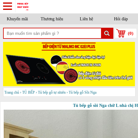
Khuyến mãi
Thương hiệu
Liên hệ
Hỏi đáp
(
0
)
Trang chủ
›
TỦ BẾP
›
Tủ bếp gỗ tự nhiên
›
Tủ bếp gỗ Sồi Nga
Tủ bếp gỗ sồi Nga chữ L nhà chị