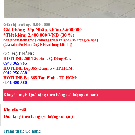
Giá thị trường:
8.000.000
Giá Phòng Bếp Nhập Khẩu: 5.600.000
*Tiết kiệm:
2.400.000
VND (
30 %
)
Sản phẩm nằm trong chương trình xả kho ( số lượng có hạn)
(Giá tại miền Nam Quý KH vui lòng Liên hệ)
GỌI ĐẶT HÀNG:
HOTLINE 268 Tây Sơn, Q.Đống Đa:
0943 365 765
HOTLINE Bep365 Quận 5 - TP.HCM:
0912 256 858
HOTLINE Bep365 Tân Bình - TP HCM:
0946 480 580
Khuyến mại:
Quà tặng theo hãng (số lượng có hạn)
Khuyến mãi:
Quà tặng theo hãng (số lượng có hạn)
Trạng thái: Có hàng