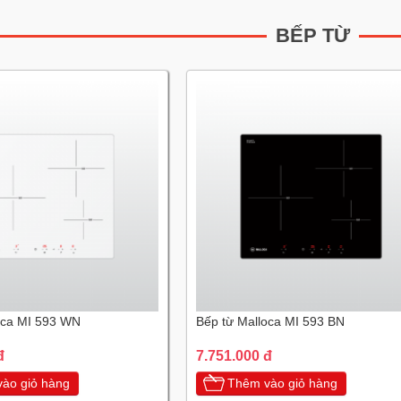
BẾP TỪ
oca MI 593 WN
Bếp từ Malloca MI 593 BN
đ
7.751.000 đ
ào giỏ hàng
Thêm vào giỏ hàng