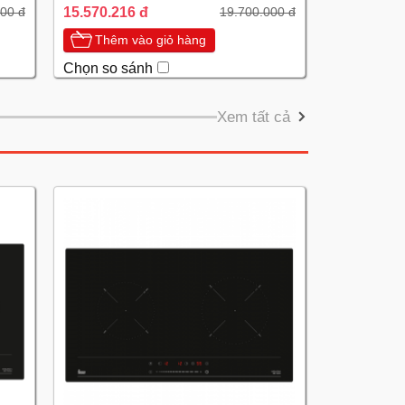
15.570.216 đ
00 đ
19.700.000 đ
Thêm vào giỏ hàng
Chọn so sánh
Xem tất cả