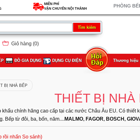
MIỄN PHÍ
PHÒNG BẾP
G
VẬN CHUYỂN NỘI THÀNH
Giỏ hàng (
0
)
ẾP
ĐỒ GIA DỤNG
DỤNG CỤ ĐIỆN
Thương hiệu
ẾT BỊ NHÀ BẾP
THIẾT BỊ NHÀ
khẩu chính hãng cao cấp tại các nước Châu Âu EU. Có thiết kế t
. Bếp từ đôi, ba, bốn, năm....
MALMO, FAGOR, BOSCH, GIOVA
p rồi nhấn So sánh)