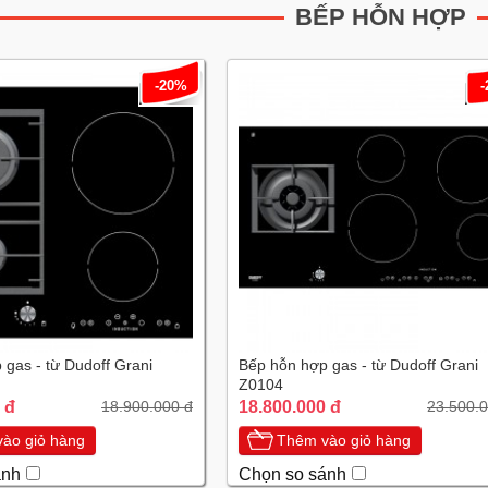
BẾP HỖN HỢP
-20%
gas - từ Dudoff Grani
Bếp hỗn hợp gas - từ Dudoff Grani
Z0104
 đ
18.800.000 đ
18.900.000 đ
23.500.0
ào giỏ hàng
Thêm vào giỏ hàng
ánh
Chọn so sánh