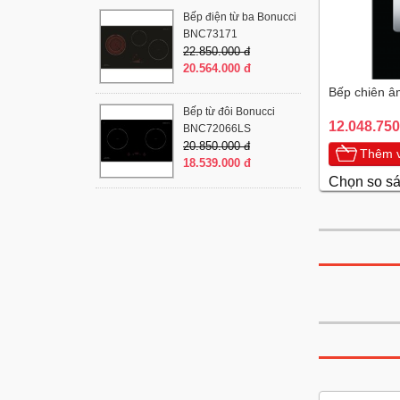
Bếp điện từ ba Bonucci
BNC73171
22.850.000 đ
20.564.000 đ
Bếp chiên â
Bếp từ đôi Bonucci
12.048.750
BNC72066LS
20.850.000 đ
Thêm v
18.539.000 đ
Chọn so s