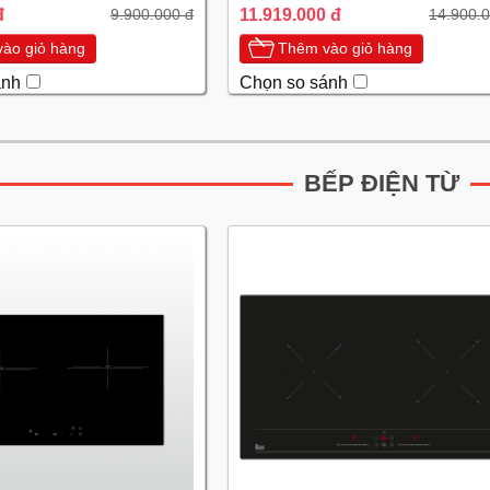
đ
11.919.000 đ
9.900.000 đ
14.900.0
ào giỏ hàng
Thêm vào giỏ hàng
ánh
Chọn so sánh
BẾP ĐIỆN TỪ