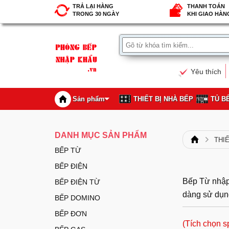
TRẢ LẠI HÀNG
THANH TOÁN
TRONG 30 NGÀY
KHI GIAO HÀN
Yêu thích
Sản phẩm
THIẾT BỊ NHÀ BẾP
TỦ B
DANH MỤC SẢN PHẨM
THI
BẾP TỪ
BẾP ĐIỆN
Bếp Từ nhập 
BẾP ĐIỆN TỪ
dàng sử dụng
BẾP DOMINO
BẾP ĐƠN
(Tích chọn s