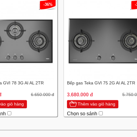
-36%
a GVI 78 3G AI AL 2TR
Bếp gas Teka GVI 75 2G AI AL 2TR
đ
3.680.000 đ
6.650.000 đ
5.750.
ào giỏ hàng
Thêm vào giỏ hàng
ánh
Chọn so sánh