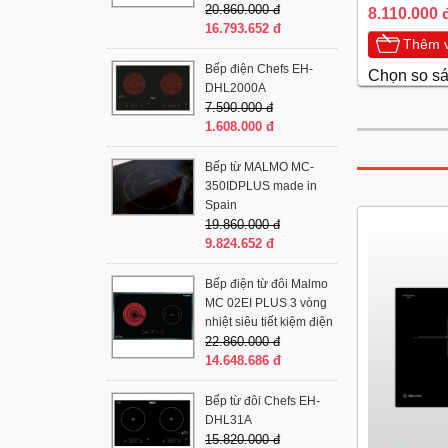
20.860.000 đ
8.110.000 
16.793.652 đ
Thêm v
Bếp điện Chefs EH-
Chọn so s
DHL2000A
7.590.000 đ
1.608.000 đ
Bếp từ MALMO MC-
350IDPLUS made in
Spain
19.860.000 đ
9.824.652 đ
Bếp điện từ đôi Malmo
MC 02EI PLUS 3 vòng
nhiệt siêu tiết kiệm điện
22.860.000 đ
14.648.686 đ
Bếp từ đôi Chefs EH-
DHL31A
15.820.000 đ