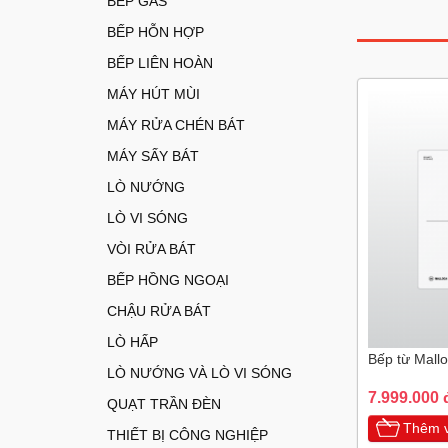
BẾP GAS
BẾP HỖN HỢP
BẾP LIÊN HOÀN
MÁY HÚT MÙI
MÁY RỬA CHÉN BÁT
MÁY SẤY BÁT
LÒ NƯỚNG
LÒ VI SÓNG
VÒI RỬA BÁT
BẾP HỒNG NGOẠI
CHẬU RỬA BÁT
LÒ HẤP
Bếp từ Mall
LÒ NƯỚNG VÀ LÒ VI SÓNG
7.999.000 
QUẠT TRẦN ĐÈN
Thêm v
THIẾT BỊ CÔNG NGHIỆP