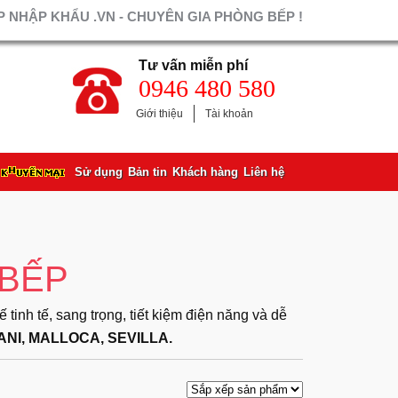
 NHẬP KHẨU .VN - CHUYÊN GIA PHÒNG BẾP !
Tư vấn miễn phí
0946 480 580
Giới thiệu
Tài khoản
Sử dụng
Bản tin
Khách hàng
Liên hệ
 BẾP
inh tế, sang trọng, tiết kiệm điện năng và dễ
NI, MALLOCA, SEVILLA.