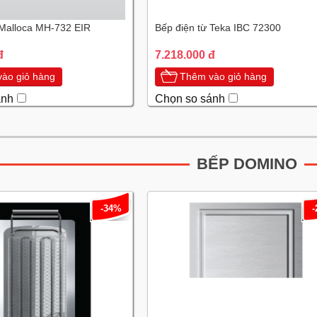
 Malloca MH-732 EIR
Bếp điện từ Teka IBC 72300
đ
7.218.000 đ
ào giỏ hàng
Thêm vào giỏ hàng
ánh
Chọn so sánh
BẾP DOMINO
-34%