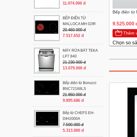
11.074.000 đ
Bếp điện từ
BẾP ĐIỆN TỪ
9.525.000 
MALLOCA MH 02IR
20.460.000 đ
Thêm v
7.517.652 đ
Chọn so s
MÁY RỬA BÁT TEKA
LP7 840
21.230.000 đ
13.079.000 đ
Bếp điện từ Bonucci
BNC72168LS
21.850.000 đ
9.895.686 đ
Bếp từ CHEFS EH-
DIH2000A
7.590.000 đ
5.313.000 đ