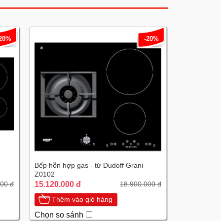
-20%
-20%
Bếp hỗn hợp gas - từ Dudoff Grani
Z0102
15.120.000 đ
00 đ
18.900.000 đ
Thêm vào giỏ hàng
Chọn so sánh