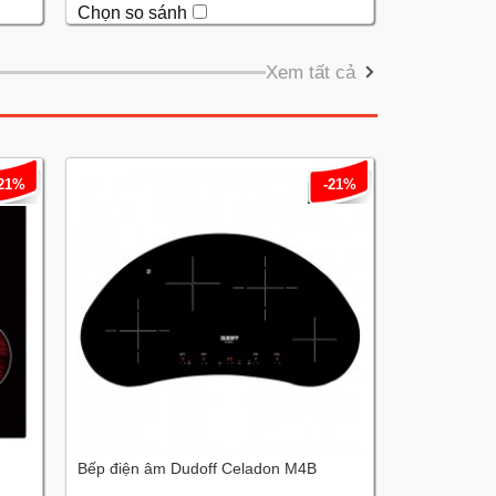
Chọn so sánh
Xem tất cả
-21%
-21%
Bếp điện âm Dudoff Celadon M4B