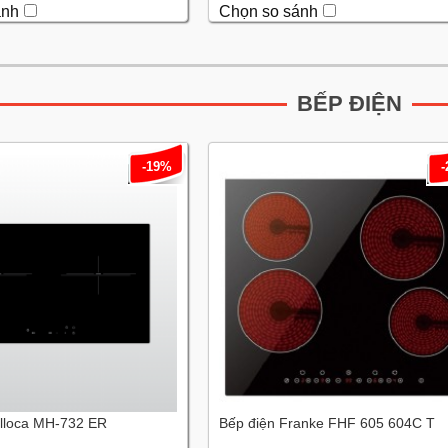
ánh
Chọn so sánh
BẾP ĐIỆN
-19%
lloca MH-732 ER
Bếp điện Franke FHF 605 604C T