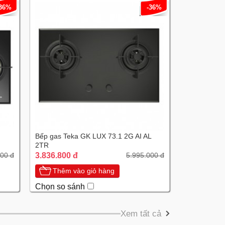
-36%
-36%
Bếp gas Teka GK LUX 73.1 2G AI AL
2TR
3.836.800 đ
000 đ
5.995.000 đ
Thêm vào giỏ hàng
Chọn so sánh
Xem tất cả