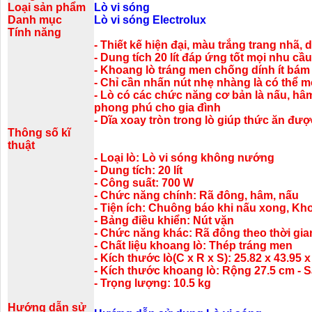
Loại sản phẩm
Lò vi sóng
Danh mục
Lò vi sóng Electrolux
Tính năng
- Thiết kế hiện đại, màu trắng trang nhã,
- Dung tích 20 lít đáp ứng tốt mọi nhu cầ
- Khoang lò tráng men chống dính ít bám
- Chỉ cần nhấn nút nhẹ nhàng là có thể 
- Lò có các chức năng cơ bản là nấu, h
phong phú cho gia đình
- Dĩa xoay tròn trong lò giúp thức ăn đư
Thông số kĩ
thuật
- Loại lò: Lò vi sóng không nướng
- Dung tích: 20 lít
- Công suất: 700 W
- Chức năng chính: Rã đông, hâm, nấu
- Tiện ích: Chuông báo khi nấu xong, Kh
- Bảng điều khiển: Nút vặn
- Chức năng khác: Rã đông theo thời gia
- Chất liệu khoang lò: Thép tráng men
- Kích thước lò(C x R x S): 25.82 x 43.95 
- Kích thước khoang lò: Rộng 27.5 cm - 
- Trọng lượng: 10.5 kg
Hướng dẫn sử