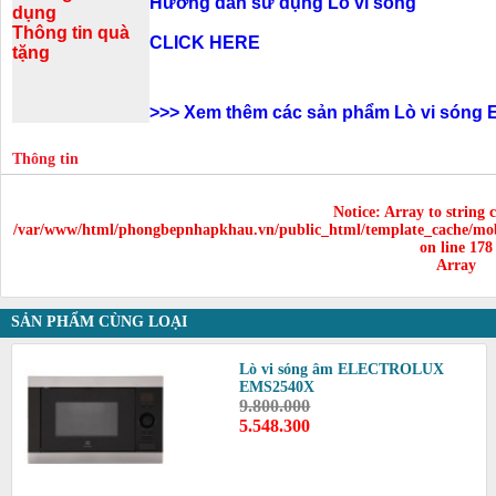
Hướng dẫn sử dụng Lò vi sóng
dụng
Thông tin quà
CLICK HERE
tặng
>>>
Xem thêm các sản phẩm Lò vi sóng E
Thông tin
Notice
: Array to string 
/var/www/html/phongbepnhapkhau.vn/public_html/template_cache/mob
on line
178
Array
SẢN PHẨM CÙNG LOẠI
Lò vi sóng âm ELECTROLUX
EMS2540X
9.800.000
5.548.300