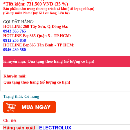
*Tiết kiệm:
731.500
VND (
35 %
)
Sản phẩm nằm trong chương trình xả kho ( số lượng có hạn)
(Giá tại miền Nam Quý KH vui lòng Liên hệ)
GỌI ĐẶT HÀNG:
HOTLINE 268 Tây Sơn, Q.Đống Đa:
0943 365 765
HOTLINE Bep365 Quận 5 - TP.HCM:
0912 256 858
HOTLINE Bep365 Tân Bình - TP HCM:
0946 480 580
Khuyến mại:
Quà tặng theo hãng (số lượng có hạn)
Khuyến mãi:
Quà tặng theo hãng (số lượng có hạn)
Trạng thái: Có hàng
Chi tiết
Hãng sản xuất
ELECTROLUX