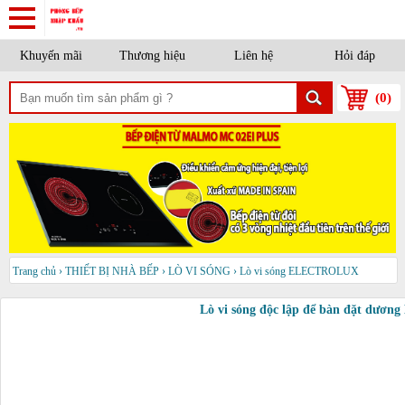
Khuyến mãi
Thương hiệu
Liên hệ
Hỏi đáp
(
0
)
Trang chủ
›
THIẾT BỊ NHÀ BẾP
›
LÒ VI SÓNG
›
Lò vi sóng ELECTROLUX
Lò vi sóng độc lập để bàn đặt dươ