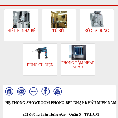
TỦ BẾP
ĐỒ GIA DỤNG
THIẾT BỊ NHÀ BẾP
PHÒNG TẮM NHẬP
DỤNG CỤ ĐIỆN
KHẨU
HỆ THỐNG SHOWROOM PHÒNG BẾP NHẬP KHẨU MIỀN NAM
------------
952 đường Trần Hưng Đạo - Quận 5 - TP.HCM