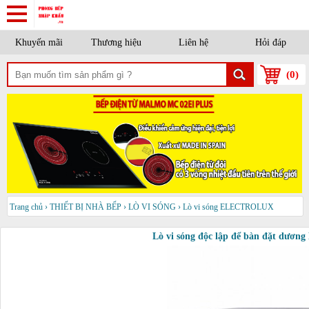
Khuyến mãi
Thương hiệu
Liên hệ
Hỏi đáp
(
0
)
Trang chủ
›
THIẾT BỊ NHÀ BẾP
›
LÒ VI SÓNG
›
Lò vi sóng ELECTROLUX
Lò vi sóng độc lập để bàn đặt dươ