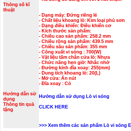
Thông số kĩ
thuật
- Dạng máy: Đứng riêng lẻ
- Chất liệu khoang lò: Kim loại phủ sơn
- Dạng điều khiển: Điều khiển cơ
- Kích thước sản phẩm:
- Chiều cao sản phẩm: 258.2 mm
- Chiều rộng sản phẩm: 439.5 mm
- Chiều sâu sản phẩm: 355 mm
- Công xuất vi sóng : 700(W)
- Vật liệu tấm chắn cửa lò: Nhựa
- Chức năng hẹn giờ: Nhắc nhở
- Đường kính đĩa xoay: 255(mm)
- Dung tích khoang lò: 20(L)
- Mở cửa: Ấn nút
- Đĩa xoay : Có
Hướng dẫn sử
Hướng dẫn sử dụng Lò vi sóng
dụng
Thông tin quà
CLICK HERE
tặng
>>>
Xem thêm các sản phẩm Lò vi sóng E