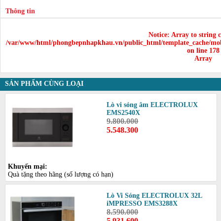
Thông tin
Notice
: Array to string 
/var/www/html/phongbepnhapkhau.vn/public_html/template_cache/mob
on line
178
Array
SẢN PHẨM CÙNG LOẠI
Lò vi sóng âm ELECTROLUX
EMS2540X
9.800.000
5.548.300
Khuyến mại:
Quà tặng theo hãng (số lượng có hạn)
Lò Vi Sóng ELECTROLUX 32L
iMPRESSO EMS3288X
8.590.000
5.931.600