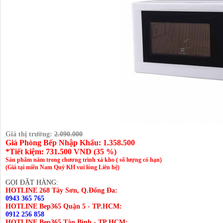
Giá thị trường:
2.090.000
Giá Phòng Bếp Nhập Khẩu: 1.358.500
*Tiết kiệm:
731.500
VND (
35 %
)
Sản phẩm nằm trong chương trình xả kho ( số lượng có hạn)
(Giá tại miền Nam Quý KH vui lòng Liên hệ)
GỌI ĐẶT HÀNG:
HOTLINE 268 Tây Sơn, Q.Đống Đa:
0943 365 765
HOTLINE Bep365 Quận 5 - TP.HCM:
0912 256 858
HOTLINE Bep365 Tân Bình - TP HCM: