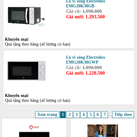
Lò vi sóng Electrolux
EMG20K38GB
Giá cũ:
1.990.000
Giá mới: 1.293.500
Khuyến mại:
Quà tặng theo hãng (số lượng có hạn)
Lò vi sóng Electrolux
EMG20K38GWP
Giá cũ:
1.890.000
Giá mới: 1.228.500
Khuyến mại:
Quà tặng theo hãng (số lượng có hạn)
Xem trang
1
2
3
4
5
6
7
...
Tiếp theo