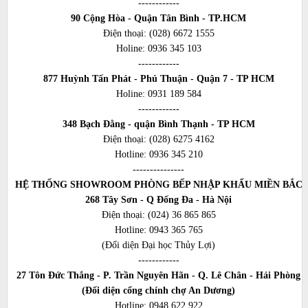
------------
90 Cộng Hòa - Quận Tân Bình - TP.HCM
Điện thoại:
(028) 6672 1555
Holine:
0936 345 103
------------
877 Huỳnh Tấn Phát - Phú Thuận - Quận 7 - TP HCM
Holine:
0931 189 584
------------
348 Bạch Đằng - quận Bình Thạnh - TP HCM
Điện thoại:
(028) 6275 4162
Hotline:
0936 345 210
---------------
HỆ THỐNG SHOWROOM PHÒNG BẾP NHẬP KHẨU MIỀN BẮC
268 Tây Sơn - Q Đống Đa - Hà Nội
Điện thoại:
(024) 36 865 865
Hotline:
0943 365 765
(Đối diện Đại học Thủy Lợi)
------------
27 Tôn Đức Thắng - P. Trần Nguyên Hãn - Q. Lê Chân - Hải Phòng
(Đối diện cổng chính chợ An Dương)
Hotline:
0948 622 922