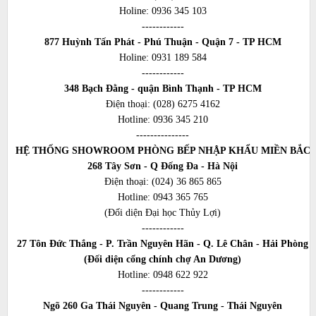
Holine:
0936 345 103
------------
877 Huỳnh Tấn Phát - Phú Thuận - Quận 7 - TP HCM
Holine:
0931 189 584
------------
348 Bạch Đằng - quận Bình Thạnh - TP HCM
Điện thoại:
(028) 6275 4162
Hotline:
0936 345 210
---------------
HỆ THỐNG SHOWROOM PHÒNG BẾP NHẬP KHẨU MIỀN BẮC
268 Tây Sơn - Q Đống Đa - Hà Nội
Điện thoại:
(024) 36 865 865
Hotline:
0943 365 765
(Đối diện Đại học Thủy Lợi)
------------
27 Tôn Đức Thắng - P. Trần Nguyên Hãn - Q. Lê Chân - Hải Phòng
(Đối diện cổng chính chợ An Dương)
Hotline:
0948 622 922
------------
Ngõ 260 Ga Thái Nguyên - Quang Trung - Thái Nguyên