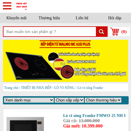
Khuyến mãi
Thương hiệu
Liên hệ
Hỏi đáp
(
0
)
Trang chủ
›
THIẾT BỊ NHÀ BẾP
›
LÒ VI SÓNG
›
Lò vi sóng Franke
Lò vi sóng Franke FMWO 25 NH I
Giá cũ:
13.000.000
Giá mới: 10.399.000