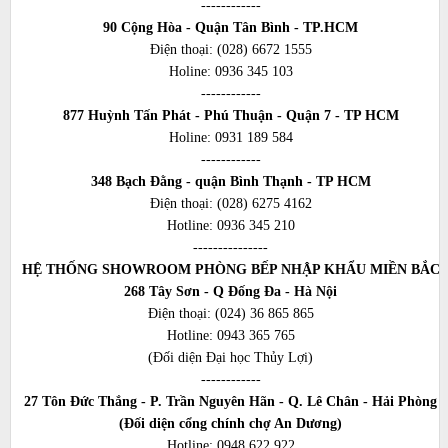
------------
90 Cộng Hòa - Quận Tân Bình - TP.HCM
Điện thoại:
(028) 6672 1555
Holine:
0936 345 103
------------
877 Huỳnh Tấn Phát - Phú Thuận - Quận 7 - TP HCM
Holine:
0931 189 584
------------
348 Bạch Đằng - quận Bình Thạnh - TP HCM
Điện thoại:
(028) 6275 4162
Hotline:
0936 345 210
---------------
HỆ THỐNG SHOWROOM PHÒNG BẾP NHẬP KHẨU MIỀN BẮC
268 Tây Sơn - Q Đống Đa - Hà Nội
Điện thoại:
(024) 36 865 865
Hotline:
0943 365 765
(Đối diện Đại học Thủy Lợi)
------------
27 Tôn Đức Thắng - P. Trần Nguyên Hãn - Q. Lê Chân - Hải Phòng
(Đối diện cổng chính chợ An Dương)
Hotline:
0948 622 922