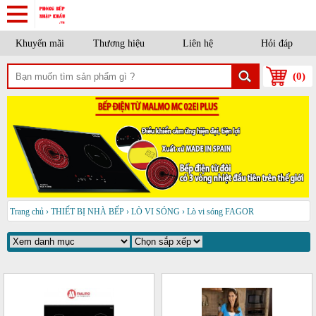
Khuyến mãi
Thương hiệu
Liên hệ
Hỏi đáp
(
0
)
Trang chủ
›
THIẾT BỊ NHÀ BẾP
›
LÒ VI SÓNG
›
Lò vi sóng FAGOR