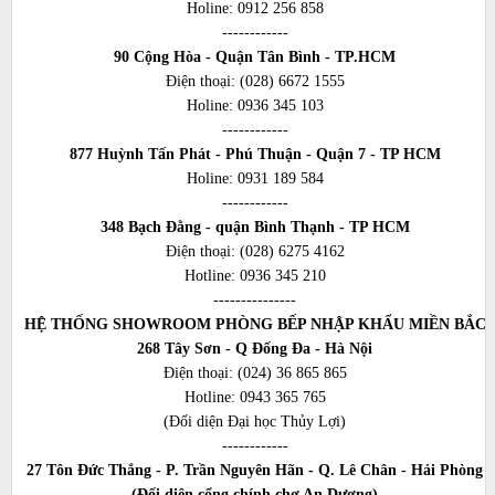
Holine:
0912 256 858
------------
90 Cộng Hòa - Quận Tân Bình - TP.HCM
Điện thoại:
(028) 6672 1555
Holine:
0936 345 103
------------
877 Huỳnh Tấn Phát - Phú Thuận - Quận 7 - TP HCM
Holine:
0931 189 584
------------
348 Bạch Đằng - quận Bình Thạnh - TP HCM
Điện thoại:
(028) 6275 4162
Hotline:
0936 345 210
---------------
HỆ THỐNG SHOWROOM PHÒNG BẾP NHẬP KHẨU MIỀN BẮC
268 Tây Sơn - Q Đống Đa - Hà Nội
Điện thoại:
(024) 36 865 865
Hotline:
0943 365 765
(Đối diện Đại học Thủy Lợi)
------------
27 Tôn Đức Thắng - P. Trần Nguyên Hãn - Q. Lê Chân - Hải Phòng
(Đối diện cổng chính chợ An Dương)