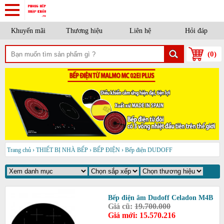
Khuyến mãi
Thương hiệu
Liên hệ
Hỏi đáp
(
0
)
Trang chủ
›
THIẾT BỊ NHÀ BẾP
›
BẾP ĐIỆN
›
Bếp điện DUDOFF
Bếp điện âm Dudoff Celadon M4B
Giá cũ:
19.700.000
Giá mới: 15.570.216