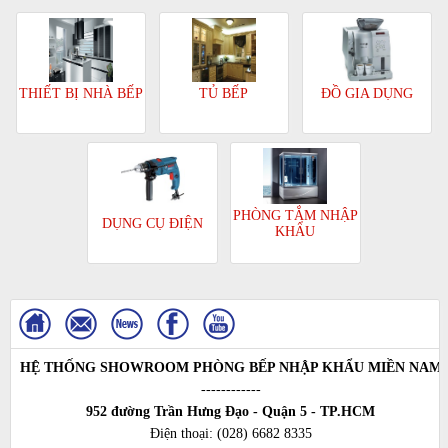
TỦ BẾP
ĐỒ GIA DỤNG
THIẾT BỊ NHÀ BẾP
PHÒNG TẮM NHẬP
DỤNG CỤ ĐIỆN
KHẨU
HỆ THỐNG SHOWROOM PHÒNG BẾP NHẬP KHẨU MIỀN NAM
------------
952 đường Trần Hưng Đạo - Quận 5 - TP.HCM
Điện thoại:
(028) 6682 8335