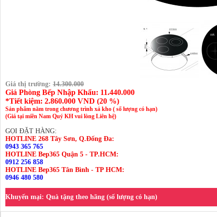
Giá thị trường:
14.300.000
Giá Phòng Bếp Nhập Khẩu: 11.440.000
*Tiết kiệm:
2.860.000
VND (
20 %
)
Sản phẩm nằm trong chương trình xả kho ( số lượng có hạn)
(Giá tại miền Nam Quý KH vui lòng Liên hệ)
GỌI ĐẶT HÀNG:
HOTLINE 268 Tây Sơn, Q.Đống Đa:
0943 365 765
HOTLINE Bep365 Quận 5 - TP.HCM:
0912 256 858
HOTLINE Bep365 Tân Bình - TP HCM:
0946 480 580
Khuyến mại:
Quà tặng theo hãng (số lượng có hạn)