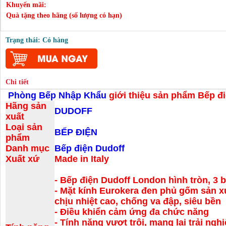
Khuyến mãi:
Quà tặng theo hãng (số lượng có hạn)
Trạng thái: Có hàng
Chi tiết
Phòng Bếp Nhập Khẩu
giới thiệu sản phẩm
Bếp đ
Hãng sản
DUDOFF
xuất
Loại sản
BẾP ĐIỆN
phẩm
Danh mục
Bếp điện Dudoff
Xuất xứ
Made in Italy
- Bếp điện Dudoff London hình tròn, 3 
- Mặt kính Eurokera đen phủ gốm sản xu
chịu nhiệt cao, chống va đập, siêu bền
- Điều khiển cảm ứng đa chức năng
- Tính năng vượt trội, mang lại trải ng