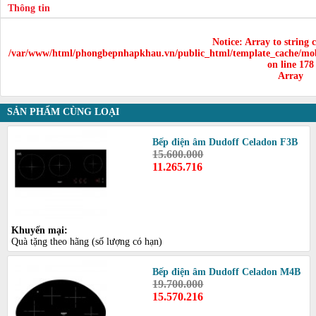
Thông tin
Notice
: Array to string 
/var/www/html/phongbepnhapkhau.vn/public_html/template_cache/mob
on line
178
Array
SẢN PHẨM CÙNG LOẠI
Bếp điện âm Dudoff Celadon F3B
15.600.000
11.265.716
Khuyến mại:
Quà tặng theo hãng (số lượng có hạn)
Bếp điện âm Dudoff Celadon M4B
19.700.000
15.570.216