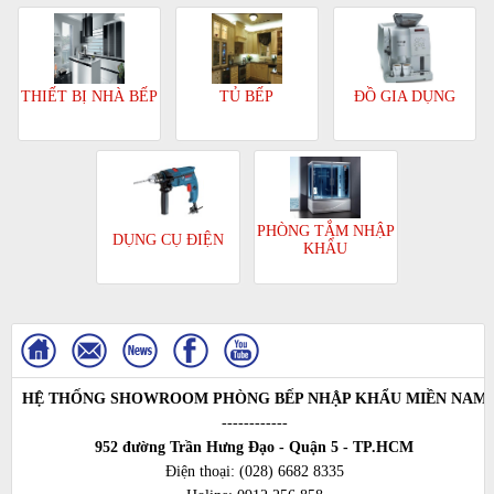
TỦ BẾP
ĐỒ GIA DỤNG
THIẾT BỊ NHÀ BẾP
PHÒNG TẮM NHẬP
DỤNG CỤ ĐIỆN
KHẨU
HỆ THỐNG SHOWROOM PHÒNG BẾP NHẬP KHẨU MIỀN NAM
------------
952 đường Trần Hưng Đạo - Quận 5 - TP.HCM
Điện thoại:
(028) 6682 8335