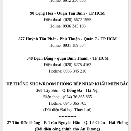
Holine:
0912 256 858
------------
90 Cộng Hòa - Quận Tân Bình - TP.HCM
Điện thoại:
(028) 6672 1555
Holine:
0936 345 103
------------
877 Huỳnh Tấn Phát - Phú Thuận - Quận 7 - TP HCM
Holine:
0931 189 584
------------
348 Bạch Đằng - quận Bình Thạnh - TP HCM
Điện thoại:
(028) 6275 4162
Hotline:
0936 345 210
---------------
HỆ THỐNG SHOWROOM PHÒNG BẾP NHẬP KHẨU MIỀN BẮC
268 Tây Sơn - Q Đống Đa - Hà Nội
Điện thoại:
(024) 36 865 865
Hotline:
0943 365 765
(Đối diện Đại học Thủy Lợi)
------------
27 Tôn Đức Thắng - P. Trần Nguyên Hãn - Q. Lê Chân - Hải Phòng
(Đối diện cổng chính chợ An Dương)