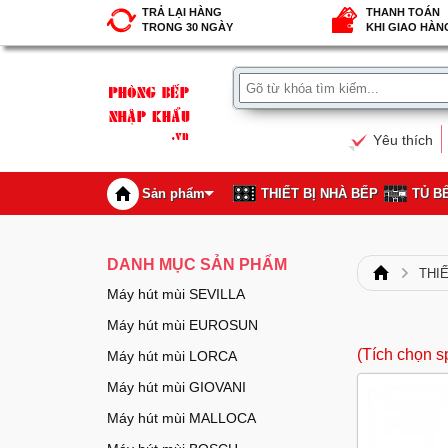
TRẢ LẠI HÀNG
THANH TOÁN
TRONG 30 NGÀY
KHI GIAO HÀN
Yêu thích
Sản phẩm
THIẾT BỊ NHÀ BẾP
TỦ B
DANH MỤC SẢN PHẨM
THI
Máy hút mùi SEVILLA
Máy hút mùi EUROSUN
(Tích chọn s
Máy hút mùi LORCA
Máy hút mùi GIOVANI
Máy hút mùi MALLOCA