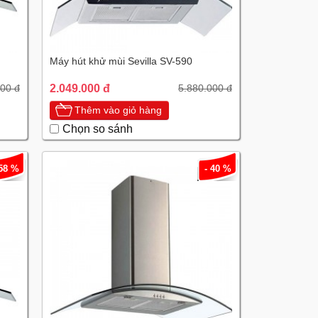
Máy hút khử mùi Sevilla SV-590
2.049.000 đ
000 đ
5.880.000 đ
Thêm vào giỏ hàng
Chọn so sánh
 58 %
- 40 %