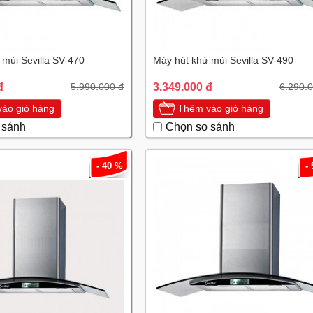
 mùi Sevilla SV-470
Máy hút khử mùi Sevilla SV-490
đ
3.349.000 đ
5.990.000 đ
6.290.
ào giỏ hàng
Thêm vào giỏ hàng
 sánh
Chọn so sánh
- 40 %
-