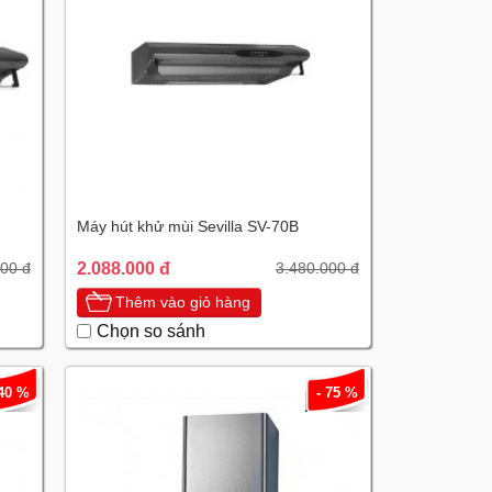
Máy hút khử mùi Sevilla SV-70B
2.088.000 đ
000 đ
3.480.000 đ
Thêm vào giỏ hàng
Chọn so sánh
 40 %
- 75 %