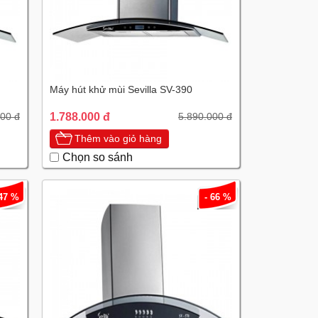
Máy hút khử mùi Sevilla SV-390
1.788.000 đ
000 đ
5.890.000 đ
Thêm vào giỏ hàng
Chọn so sánh
 47 %
- 66 %