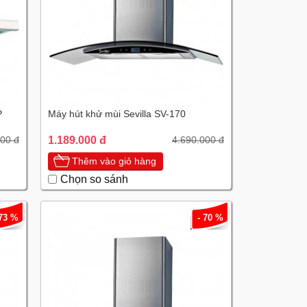
P
Máy hút khử mùi Sevilla SV-170
1.189.000 đ
000 đ
4.690.000 đ
Thêm vào giỏ hàng
Chọn so sánh
 73 %
- 70 %