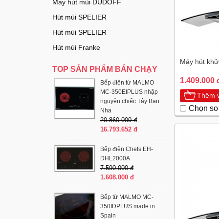
Máy hút mùi DUDOFF
Hút mùi SPELIER
Hút mùi SPELIER
Hút mùi Franke
Máy hút khử
TOP SẢN PHẨM BÁN CHẠY
1.409.000 
Bếp điện từ MALMO
MC-350EIPLUS nhập
Thêm v
nguyên chiếc Tây Ban
Chọn so
Nha
20.860.000 đ
16.793.652 đ
Bếp điện Chefs EH-
DHL2000A
7.590.000 đ
1.608.000 đ
Bếp từ MALMO MC-
350IDPLUS made in
Spain