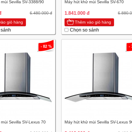
 mùi Sevilla SV-3388/90
Máy hút khử mùi Sevilla SV-670
đ
1.841.000 đ
6.480.000 đ
6.880.
ào giỏ hàng
Thêm vào giỏ hàng
 sánh
Chọn so sánh
- 82 %
-
 mùi Sevilla SV-Lexus 70
Máy hút khử mùi Sevilla SV-Lexus 9