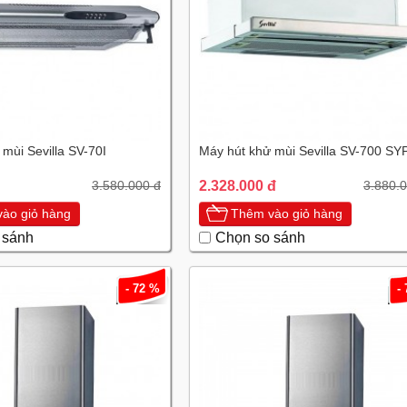
mùi Sevilla SV-70I
Máy hút khử mùi Sevilla SV-700 SY
2.328.000 đ
3.580.000 đ
3.880.
ào giỏ hàng
Thêm vào giỏ hàng
 sánh
Chọn so sánh
- 72 %
-