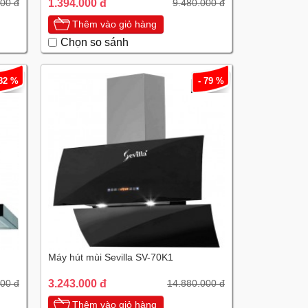
1.394.000 đ
000 đ
9.480.000 đ
Thêm vào giỏ hàng
Chọn so sánh
 82 %
- 79 %
Máy hút mùi Sevilla SV-70K1
3.243.000 đ
00 đ
14.880.000 đ
Thêm vào giỏ hàng