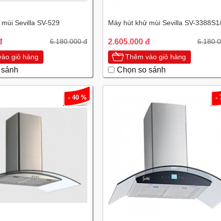
 mùi Sevilla SV-529
Máy hút khử mùi Sevilla SV-3388S1
đ
2.605.000 đ
6.180.000 đ
6.180.
ào giỏ hàng
Thêm vào giỏ hàng
 sánh
Chọn so sánh
- 40 %
-