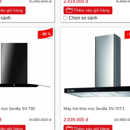
đ
2.419.000 đ
8.290.000 đ
8.490.
ào giỏ hàng
Thêm vào giỏ hàng
 sánh
Chọn so sánh
- 80 %
-
 mùi Sevilla SV-790
Máy hút khử mùi Sevilla SV-70T1
đ
2.039.000 đ
9.680.000 đ
10.880.0
ào giỏ hàng
Thêm vào giỏ hàng