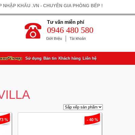
 NHẬP KHẨU .VN - CHUYÊN GIA PHÒNG BẾP !
Tư vấn miễn phí
0946 480 580
Giới thiệu
Tài khoản
Sử dụng
Bản tin
Khách hàng
Liên hệ
VILLA
 73 %
- 40 %