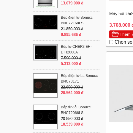
13.079.000 đ
Máy hút khử
Bếp điện từ Bonucci
BNC72168LS
3.708.000 
21.850.000 đ
Thêm v
9.895.686 đ
Chọn so
Bếp từ CHEFS EH-
DIH2000A
7.590.000 đ
5.313.000 đ
Bếp điện từ ba Bonucci
BNC73171
22.850.000 đ
20.564.000 đ
Bếp từ đôi Bonucci
BNC72066LS
20.850.000 đ
18.539.000 đ