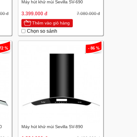
Máy hút khử mùi Sevilla SV-690
3.399.000 đ
000 đ
7.080.000 đ
Thêm vào giỏ hàng
Chọn so sánh
 72 %
- 86 %
0
Máy hút khử mùi Sevilla SV-890