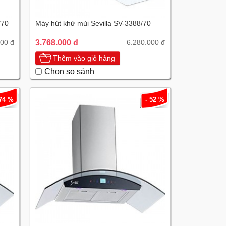
/70
Máy hút khử mùi Sevilla SV-3388/70
3.768.000 đ
000 đ
6.280.000 đ
Thêm vào giỏ hàng
Chọn so sánh
 74 %
- 52 %