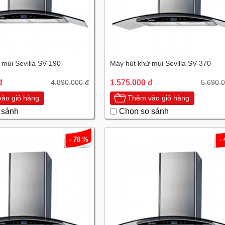
 mùi Sevilla SV-190
Máy hút khử mùi Sevilla SV-370
đ
1.575.000 đ
4.890.000 đ
5.690.
ào giỏ hàng
Thêm vào giỏ hàng
 sánh
Chọn so sánh
- 78 %
-