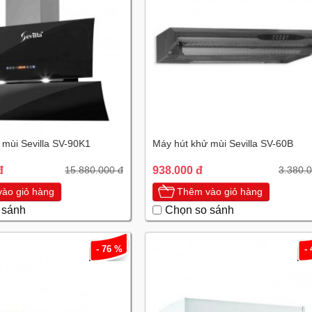
 mùi Sevilla SV-90K1
Máy hút khử mùi Sevilla SV-60B
đ
938.000 đ
15.880.000 đ
3.380.
ào giỏ hàng
Thêm vào giỏ hàng
 sánh
Chọn so sánh
- 76 %
-