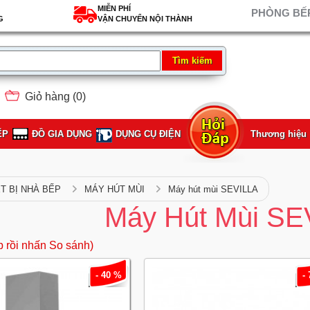
MIỄN PHÍ
PHÒNG BẾP
G
VẬN CHUYỂN NỘI THÀNH
Giỏ hàng (
0
)
ẾP
ĐỒ GIA DỤNG
DỤNG CỤ ĐIỆN
Thương hiệu
ẾT BỊ NHÀ BẾP
MÁY HÚT MÙI
Máy hút mùi SEVILLA
Máy Hút Mùi SE
p rồi nhấn So sánh)
- 40 %
-