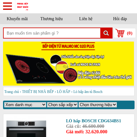
Khuyến mãi
Thương hiệu
Liên hệ
Hỏi đáp
(
0
)
Trang chủ
›
THIẾT BỊ NHÀ BẾP
›
LÒ HẤP
›
Lò hấp âm tủ Bosch
LÒ hấp BOSCH CDG634BS1
Giá cũ:
46.600.000
Giá mới: 32.620.000