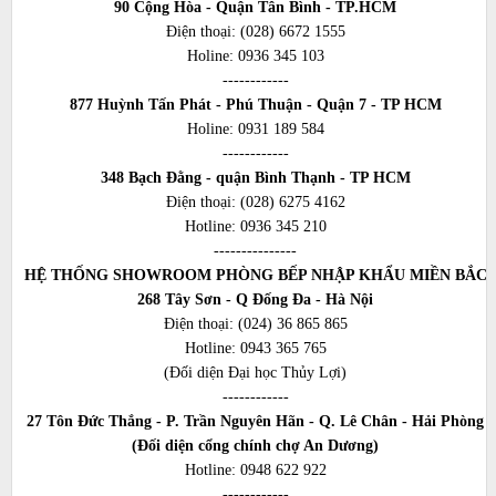
90 Cộng Hòa - Quận Tân Bình - TP.HCM
Điện thoại:
(028) 6672 1555
Holine:
0936 345 103
------------
877 Huỳnh Tấn Phát - Phú Thuận - Quận 7 - TP HCM
Holine:
0931 189 584
------------
348 Bạch Đằng - quận Bình Thạnh - TP HCM
Điện thoại:
(028) 6275 4162
Hotline:
0936 345 210
---------------
HỆ THỐNG SHOWROOM PHÒNG BẾP NHẬP KHẨU MIỀN BẮC
268 Tây Sơn - Q Đống Đa - Hà Nội
Điện thoại:
(024) 36 865 865
Hotline:
0943 365 765
(Đối diện Đại học Thủy Lợi)
------------
27 Tôn Đức Thắng - P. Trần Nguyên Hãn - Q. Lê Chân - Hải Phòng
(Đối diện cổng chính chợ An Dương)
Hotline:
0948 622 922
------------