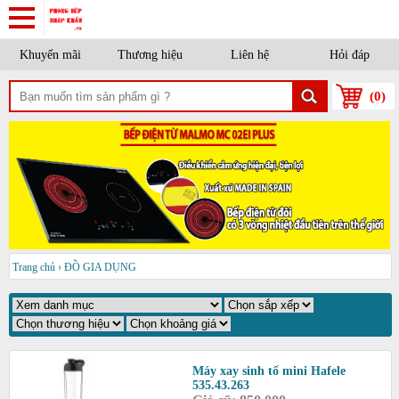
Khuyến mãi
Thương hiệu
Liên hệ
Hỏi đáp
(
0
)
Trang chủ
›
ĐỒ GIA DỤNG
Máy xay sinh tố mini Hafele
535.43.263