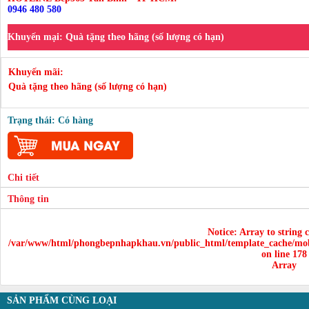
0946 480 580
Khuyến mại:
Quà tặng theo hãng (số lượng có hạn)
Khuyến mãi:
Quà tặng theo hãng (số lượng có hạn)
Trạng thái: Có hàng
Chi tiết
Thông tin
Notice
: Array to string 
/var/www/html/phongbepnhapkhau.vn/public_html/template_cache/mob
on line
178
Array
SẢN PHẨM CÙNG LOẠI