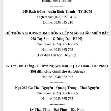
Holine:
0931 189 584
------------
348 Bạch Đằng - quận Bình Thạnh - TP HCM
Điện thoại:
(028) 6275 4162
Hotline:
0936 345 210
---------------
HỆ THỐNG SHOWROOM PHÒNG BẾP NHẬP KHẨU MIỀN BẮC
268 Tây Sơn - Q Đống Đa - Hà Nội
Điện thoại:
(024) 36 865 865
Hotline:
0943 365 765
(Đối diện Đại học Thủy Lợi)
------------
27 Tôn Đức Thắng - P. Trần Nguyên Hãn - Q. Lê Chân - Hải Phòng
(Đối diện cổng chính chợ An Dương)
Hotline:
0948 622 922
------------
Ngõ 260 Ga Thái Nguyên - Quang Trung - Thái Nguyên
Điện thoại:
(024) 36 865 865
Hotline:
0943 365 765
------------
Lý Thái Tông - Đại Phúc - Bắc Ninh