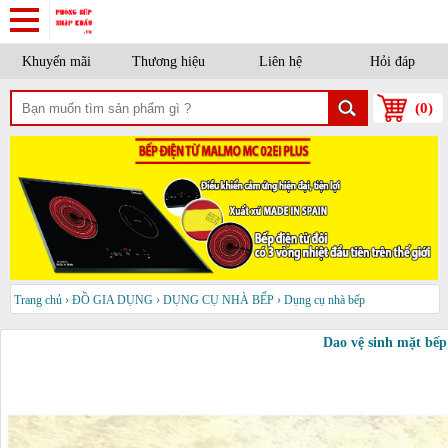
Khuyến mãi
Thương hiệu
Liên hệ
Hỏi đáp
(
0
)
Trang chủ
›
ĐỒ GIA DỤNG
›
DỤNG CỤ NHÀ BẾP
›
Dụng cụ nhà bếp
Dao vệ sinh mặt bế