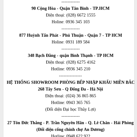
------------
90 Cộng Hòa - Quận Tân Bình - TP.HCM
Điện thoại:
(028) 6672 1555
Holine:
0936 345 103
------------
877 Huỳnh Tấn Phát - Phú Thuận - Quận 7 - TP HCM
Holine:
0931 189 584
------------
348 Bạch Đằng - quận Bình Thạnh - TP HCM
Điện thoại:
(028) 6275 4162
Hotline:
0936 345 210
---------------
HỆ THỐNG SHOWROOM PHÒNG BẾP NHẬP KHẨU MIỀN BẮC
268 Tây Sơn - Q Đống Đa - Hà Nội
Điện thoại:
(024) 36 865 865
Hotline:
0943 365 765
(Đối diện Đại học Thủy Lợi)
------------
27 Tôn Đức Thắng - P. Trần Nguyên Hãn - Q. Lê Chân - Hải Phòng
(Đối diện cổng chính chợ An Dương)
Hotline:
0948 622 922