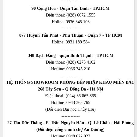
------------
90 Cộng Hòa - Quận Tân Bình - TP.HCM
Điện thoại:
(028) 6672 1555
Holine:
0936 345 103
------------
877 Huỳnh Tấn Phát - Phú Thuận - Quận 7 - TP HCM
Holine:
0931 189 584
------------
348 Bạch Đằng - quận Bình Thạnh - TP HCM
Điện thoại:
(028) 6275 4162
Hotline:
0936 345 210
---------------
HỆ THỐNG SHOWROOM PHÒNG BẾP NHẬP KHẨU MIỀN BẮC
268 Tây Sơn - Q Đống Đa - Hà Nội
Điện thoại:
(024) 36 865 865
Hotline:
0943 365 765
(Đối diện Đại học Thủy Lợi)
------------
27 Tôn Đức Thắng - P. Trần Nguyên Hãn - Q. Lê Chân - Hải Phòng
(Đối diện cổng chính chợ An Dương)
Hotline:
0948 622 922