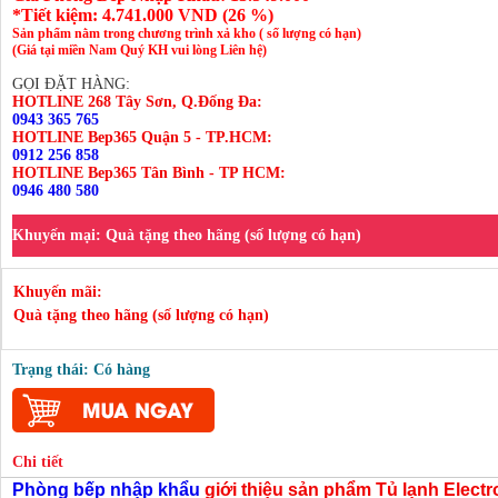
*Tiết kiệm:
4.741.000
VND (
26 %
)
Sản phẩm nằm trong chương trình xả kho ( số lượng có hạn)
(Giá tại miền Nam Quý KH vui lòng Liên hệ)
GỌI ĐẶT HÀNG:
HOTLINE 268 Tây Sơn, Q.Đống Đa:
0943 365 765
HOTLINE Bep365 Quận 5 - TP.HCM:
0912 256 858
HOTLINE Bep365 Tân Bình - TP HCM:
0946 480 580
Khuyến mại:
Quà tặng theo hãng (số lượng có hạn)
Khuyến mãi:
Quà tặng theo hãng (số lượng có hạn)
Trạng thái: Có hàng
Chi tiết
Phòng bếp nhập khẩu
giới thiệu sản phẩm
Tủ lạnh Elect