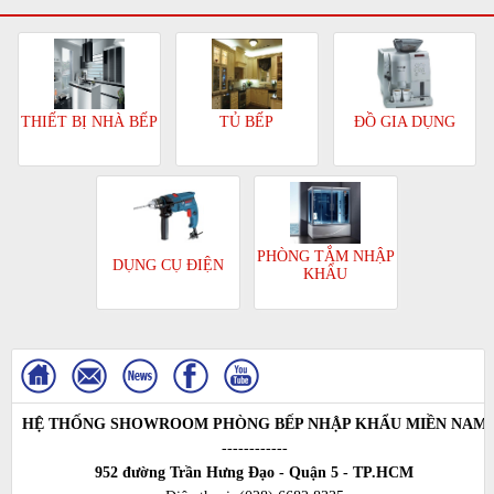
TỦ BẾP
ĐỒ GIA DỤNG
THIẾT BỊ NHÀ BẾP
PHÒNG TẮM NHẬP
DỤNG CỤ ĐIỆN
KHẨU
HỆ THỐNG SHOWROOM PHÒNG BẾP NHẬP KHẨU MIỀN NAM
------------
952 đường Trần Hưng Đạo - Quận 5 - TP.HCM