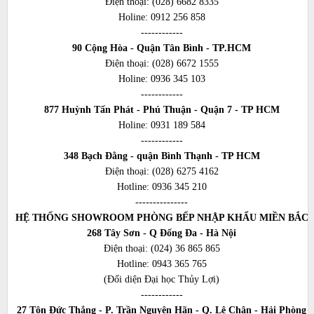
Điện thoại:
(028) 6682 8335
Holine:
0912 256 858
------------
90 Cộng Hòa - Quận Tân Bình - TP.HCM
Điện thoại:
(028) 6672 1555
Holine:
0936 345 103
------------
877 Huỳnh Tấn Phát - Phú Thuận - Quận 7 - TP HCM
Holine:
0931 189 584
------------
348 Bạch Đằng - quận Bình Thạnh - TP HCM
Điện thoại:
(028) 6275 4162
Hotline:
0936 345 210
---------------
HỆ THỐNG SHOWROOM PHÒNG BẾP NHẬP KHẨU MIỀN BẮC
268 Tây Sơn - Q Đống Đa - Hà Nội
Điện thoại:
(024) 36 865 865
Hotline:
0943 365 765
(Đối diện Đại học Thủy Lợi)
------------
27 Tôn Đức Thắng - P. Trần Nguyên Hãn - Q. Lê Chân - Hải Phòng