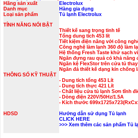
Hãng sản xuất
Electrolux
Danh mục
Hàng gia dụng
Loại sản phẩm
Tủ lạnh Electrolux
TÍNH NĂNG NỔI BẬT
Thiết kế sang trọng tinh tế
Tổng dung tích 453 lít
Tiết kiệm điện năng với công nghệ
Công nghệ làm lạnh 360 độ làm 
Hệ thống Fresh Taste khử sạch v
Ngăn đựng rau quả có khả năng đ
Ngăn kệ FlexStor trên cửa tủ thay đ
Ngăn đá thiết kế dạng kín chống lẫ
THÔNG SỐ KỸ THUẬT
- Dung tích tổng 453 Lít
- Dung tích thực 421 Lít
- Chất liệu cửa tủ lạnh Sơn tĩnh đ
- Dòng điện 220V/50Hz/1.5A
- Kích thước 699x1725x723(RxC
HDSD
Hướng dẫn sử dụng Tủ lạnh
CLICK HERE
>>>
Xem thêm các sản phẩm Tủ lạ