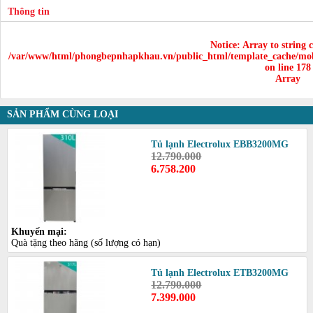
Thông tin
Notice
: Array to string 
/var/www/html/phongbepnhapkhau.vn/public_html/template_cache/mob
on line
178
Array
SẢN PHẨM CÙNG LOẠI
Tủ lạnh Electrolux EBB3200MG
12.790.000
6.758.200
Khuyến mại:
Quà tặng theo hãng (số lượng có hạn)
Tủ lạnh Electrolux ETB3200MG
12.790.000
7.399.000