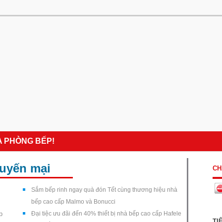
A PHÒNG BẾP!
huyến mại
CH
Sắm bếp rinh ngay quà đón Tết cùng thương hiệu nhà
bếp cao cấp Malmo và Bonucci
p
Đại tiệc ưu đãi đến 40% thiết bị nhà bếp cao cấp Hafele
TI