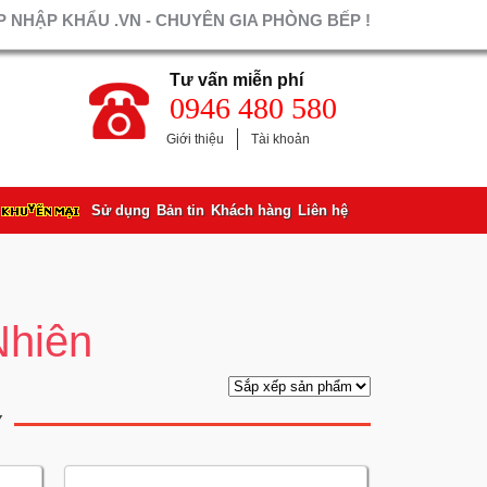
 NHẬP KHẨU .VN - CHUYÊN GIA PHÒNG BẾP !
Tư vấn miễn phí
0946 480 580
Giới thiệu
Tài khoản
Sử dụng
Bản tin
Khách hàng
Liên hệ
Nhiên
Ỹ