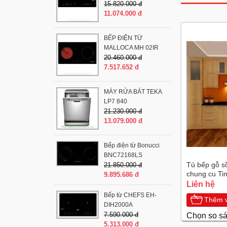
15.820.000 đ
11.074.000 đ
BẾP ĐIỆN TỪ
MALLOCA MH 02IR
20.460.000 đ
7.517.652 đ
MÁY RỬA BÁT TEKA
LP7 840
21.230.000 đ
13.079.000 đ
Bếp điện từ Bonucci
BNC72168LS
Tủ bếp gỗ s
21.850.000 đ
chung cu Ti
9.895.686 đ
Liên hệ
Bếp từ CHEFS EH-
Thêm v
DIH2000A
7.590.000 đ
Chọn so s
5.313.000 đ