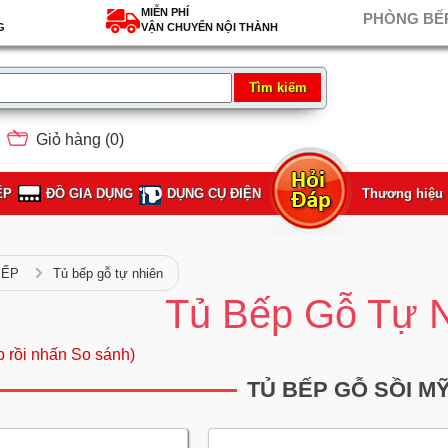
MIỄN PHÍ
PHÒNG BẾP
G
VẬN CHUYỂN NỘI THÀNH
Giỏ hàng (
0
)
ẾP
ĐỒ GIA DỤNG
DỤNG CỤ ĐIỆN
Thương hiệu
BẾP
Tủ bếp gỗ tự nhiên
Tủ Bếp Gỗ Tự 
p rồi nhấn So sánh)
TỦ BẾP GỖ SỒI M