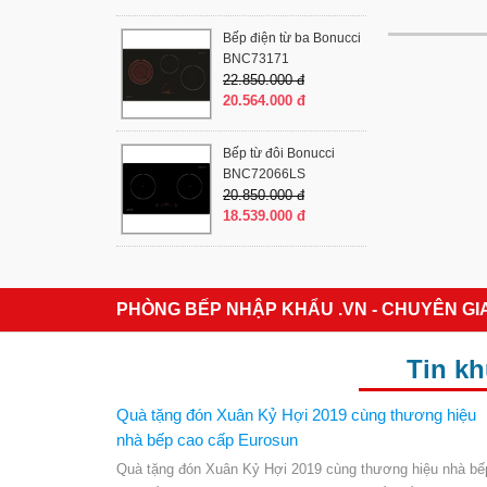
Bếp điện từ ba Bonucci
BNC73171
22.850.000 đ
20.564.000 đ
Bếp từ đôi Bonucci
BNC72066LS
20.850.000 đ
18.539.000 đ
PHÒNG BẾP NHẬP KHẨU .VN - CHUYÊN GI
Tin k
Quà tặng đón Xuân Kỷ Hợi 2019 cùng thương hiệu
nhà bếp cao cấp Eurosun
Quà tặng đón Xuân Kỷ Hợi 2019 cùng thương hiệu nhà bế