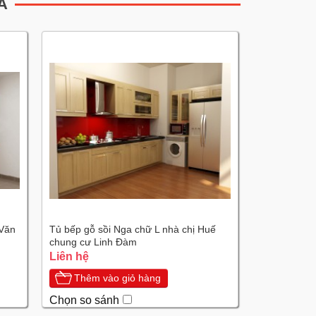
A
 Văn
Tủ bếp gỗ sồi Nga chữ L nhà chị Huế
chung cư Linh Đàm
Liên hệ
Thêm vào giỏ hàng
Chọn so sánh