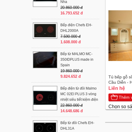
Nha
20.860.000 đ
16.793.652 đ
Bếp điện Chefs EH-
DHL2000A
7.590.000 đ
1.608.000 đ
Bếp từ MALMO MC-
350IDPLUS made in
Spain
19.860.000 đ
9.824.652 đ
Tủ bếp gỗ sồ
Cầu Diễn - 
Liên hệ
Bếp điện từ đôi Malmo
MC 02EI PLUS 3 vòng
Thêm v
nhiệt siêu tiết kiệm điện
22.860.000 đ
Chọn so s
14.648.686 đ
Bếp từ đôi Chefs EH-
DHL31A