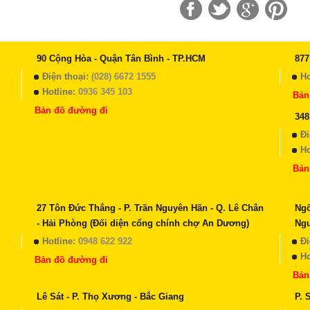
90 Cộng Hòa - Quận Tân Bình - TP.HCM
877
Điện thoại:
(028) 6672 1555
Ho
Hotline:
0936 345 103
Bản
Bản đồ đường đi
348
Đi
Ho
Bản
27 Tôn Đức Thắng - P. Trần Nguyên Hãn - Q. Lê Chân
Ngõ
- Hải Phòng (Đối diện cổng chính chợ An Dương)
Ng
Hotline:
0948 622 922
Đi
Ho
Bản đồ đường đi
Bản
Lê Sát - P. Thọ Xương - Bắc Giang
P. 