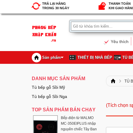
TRẢ LẠI HÀNG
THANH TOÁN
TRONG 30 NGÀY
KHI GIAO HÀN
Yêu thích
Sản phẩm
THIẾT BỊ NHÀ BẾP
TỦ B
DANH MỤC SẢN PHẨM
TỦ 
Tủ bếp gỗ Sồi Mỹ
Tủ bếp gỗ Sồi Nga
(Tích chọn s
TOP SẢN PHẨM BÁN CHẠY
Bếp điện từ MALMO
MC-350EIPLUS nhập
nguyên chiếc Tây Ban