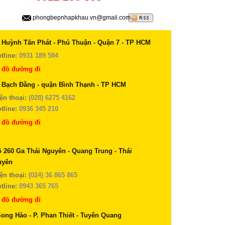
phongbepnhapkhau.vn@gmail.com
 Huỳnh Tấn Phát - Phú Thuận - Quận 7 - TP HCM
tline:
0931 189 584
 đồ đường đi
 Bạch Đằng - quận Bình Thạnh - TP HCM
ện thoại:
(028) 6275 4162
tline:
0936 345 210
 đồ đường đi
 260 Ga Thái Nguyên - Quang Trung - Thái
uyên
ện thoại:
(024) 36 865 865
tline:
0943 365 765
 đồ đường đi
Song Hào - P. Phan Thiết - Tuyên Quang