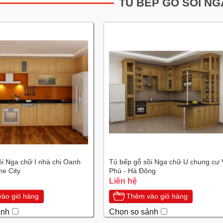
TỦ BẾP GỖ SỒI NG
ồi Nga chữ I nhà chị Oanh
Tủ bếp gỗ sồi Nga chữ U chung cư
me City
Phú - Hà Đông
Liên hệ
ào giỏ hàng
Thêm vào giỏ hàng
ánh
Chọn so sánh