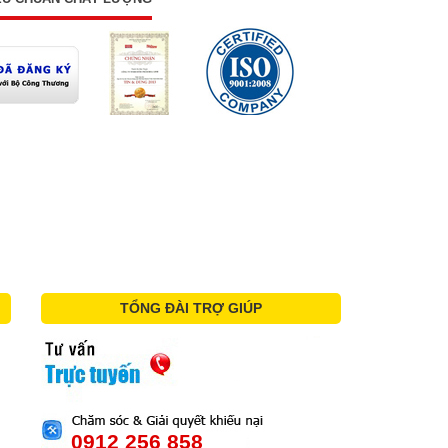
TỔNG ĐÀI TRỢ GIÚP
0912 256 858