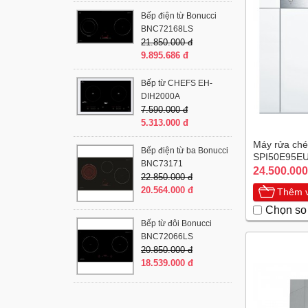
Bếp điện từ Bonucci
BNC72168LS
21.850.000 đ
9.895.686 đ
Bếp từ CHEFS EH-
DIH2000A
7.590.000 đ
5.313.000 đ
Máy rửa ché
Bếp điện từ ba Bonucci
SPI50E95E
BNC73171
24.500.000
22.850.000 đ
20.564.000 đ
Thêm v
Chọn so
Bếp từ đôi Bonucci
BNC72066LS
20.850.000 đ
18.539.000 đ