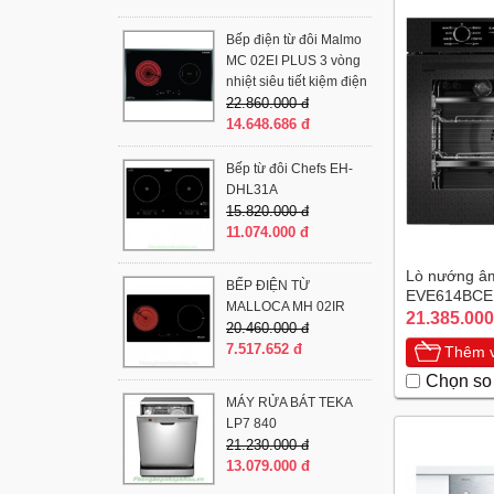
Bếp điện từ đôi Malmo
MC 02EI PLUS 3 vòng
nhiệt siêu tiết kiệm điện
22.860.000 đ
14.648.686 đ
Bếp từ đôi Chefs EH-
DHL31A
15.820.000 đ
11.074.000 đ
Lò nướng âm
BẾP ĐIỆN TỪ
EVE614BCE
MALLOCA MH 02IR
21.385.000
20.460.000 đ
7.517.652 đ
Thêm v
Chọn so
MÁY RỬA BÁT TEKA
LP7 840
21.230.000 đ
13.079.000 đ