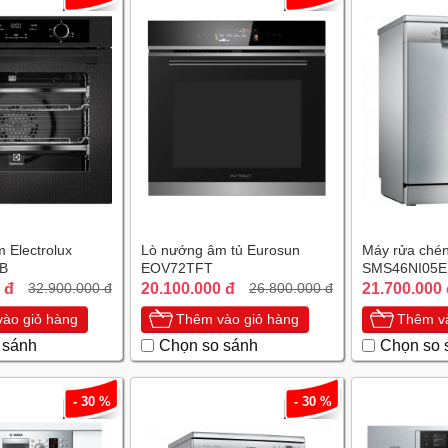
 Electrolux
Lò nướng âm tủ Eurosun
Máy rửa chén
B
EOV72TFT
SMS46NI05E 
 đ
20.100.000 đ
21.700.000
32.900.000 đ
26.800.000 đ
ào giỏ hàng
Thêm vào giỏ hàng
Thêm và
 sánh
Chọn so sánh
Chọn so 
- 30 %
- 30 %