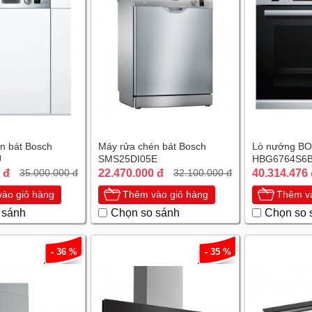
n bát Bosch
Máy rửa chén bát Bosch
Lò nướng B
U
SMS25DI05E
HBG6764S6
 đ
22.470.000 đ
40.314.476
35.000.000 đ
32.100.000 đ
ào giỏ hàng
Thêm vào giỏ hàng
Thêm và
 sánh
Chọn so sánh
Chọn so 
- 36 %
- 35 %