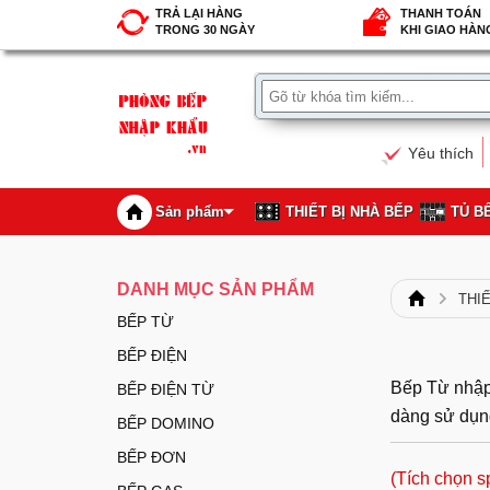
TRẢ LẠI HÀNG
THANH TOÁN
TRONG 30 NGÀY
KHI GIAO HÀN
Yêu thích
Sản phẩm
THIẾT BỊ NHÀ BẾP
TỦ B
DANH MỤC SẢN PHẨM
THI
BẾP TỪ
BẾP ĐIỆN
Bếp Từ nhập 
BẾP ĐIỆN TỪ
dàng sử dụng
BẾP DOMINO
BẾP ĐƠN
(Tích chọn s