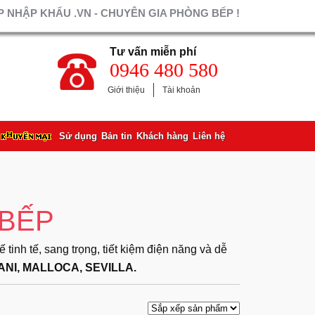
 NHẬP KHẨU .VN - CHUYÊN GIA PHÒNG BẾP !
Tư vấn miễn phí
0946 480 580
Giới thiệu
Tài khoản
Sử dụng
Bản tin
Khách hàng
Liên hệ
 BẾP
inh tế, sang trọng, tiết kiệm điện năng và dễ
NI, MALLOCA, SEVILLA.