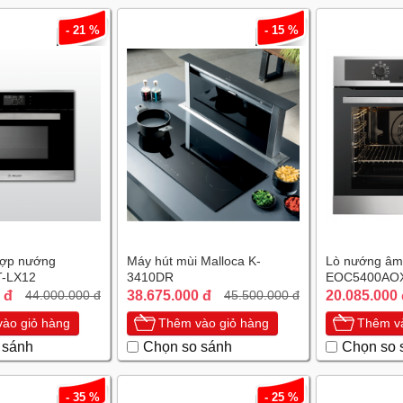
- 21 %
- 15 %
hợp nướng
Máy hút mùi Malloca K-
Lò nướng âm 
T-LX12
3410DR
EOC5400AO
 đ
38.675.000 đ
20.085.000
44.000.000 đ
45.500.000 đ
ào giỏ hàng
Thêm vào giỏ hàng
Thêm và
 sánh
Chọn so sánh
Chọn so 
- 35 %
- 25 %