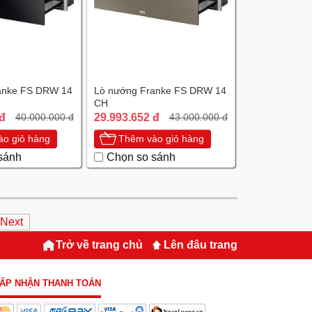
anke FS DRW 14
Lò nướng Franke FS DRW 14
CH
 đ
29.993.652 đ
40.000.000 đ
43.000.000 đ
o giỏ hàng
Thêm vào giỏ hàng
sánh
Chọn so sánh
Next
Trở về trang chủ
Lên đâu trang
ẤP NHẬN THANH TOÁN