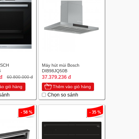
OSCH
Máy hút mùi Bosch
B
DIB98JQ50B
 đ
37.379.236 đ
60.800.000 đ
o giỏ hàng
Thêm vào giỏ hàng
sánh
Chọn so sánh
- 58 %
- 35 %