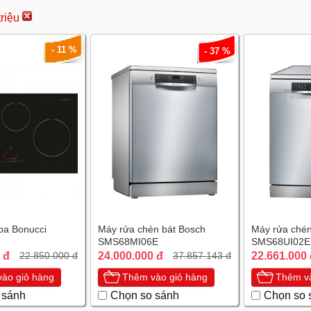
triệu
- 11 %
- 37 %
 ba Bonucci
Máy rửa chén bát Bosch
Máy rửa chén
SMS68MI06E
SMS68UI02E
 đ
24.000.000 đ
22.661.000
22.850.000 đ
37.857.143 đ
ào giỏ hàng
Thêm vào giỏ hàng
Thêm và
 sánh
Chọn so sánh
Chọn so 