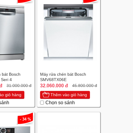
 bát Bosch
Máy rửa chén bát Bosch
Seri 4
SMV68TX06E
 đ
32.060.000 đ
31.000.000 đ
45.800.000 đ
o giỏ hàng
Thêm vào giỏ hàng
sánh
Chọn so sánh
- 34 %