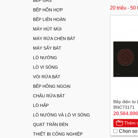
BẾP GAS
20 triệu - 50 
BẾP HỖN HỢP
BẾP LIÊN HOÀN
MÁY HÚT MÙI
MÁY RỬA CHÉN BÁT
MÁY SẤY BÁT
LÒ NƯỚNG
LÒ VI SÓNG
VÒI RỬA BÁT
BẾP HỒNG NGOẠI
CHẬU RỬA BÁT
Bếp điện từ
LÒ HẤP
BNC73171
20.564.000
LÒ NƯỚNG VÀ LÒ VI SÓNG
Thêm v
QUẠT TRẦN ĐÈN
Chọn so
THIẾT BỊ CÔNG NGHIỆP