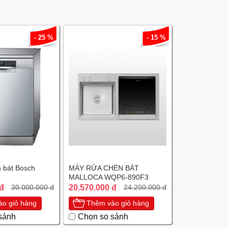
- 25 %
- 15 %
 bát Bosch
MÁY RỬA CHÉN BÁT
MALLOCA WQP6-890F3
 đ
20.570.000 đ
30.000.000 đ
24.200.000 đ
o giỏ hàng
Thêm vào giỏ hàng
sánh
Chọn so sánh