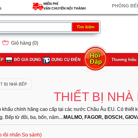
MIỄN PHÍ
PHÒNG BẾP
G
VẬN CHUYỂN NỘI THÀNH
Giỏ hàng (
0
)
ẾP
ĐỒ GIA DỤNG
DỤNG CỤ ĐIỆN
Thương hiệu
ẾT BỊ NHÀ BẾP
THIẾT BỊ NHÀ
khẩu chính hãng cao cấp tại các nước Châu Âu EU. Có thiết kế t
. Bếp từ đôi, ba, bốn, năm....
MALMO, FAGOR, BOSCH, GIOVA
p rồi nhấn So sánh)