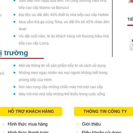
Sắm bếp rinh ngay quà đón Tết cùng thương hiệu nhà
bếp cao cấp Malmo và Bonucci
p
Đại tiệc ưu đãi đến 40% thiết bị nhà bếp cao cấp Hafele
TI
Mua sắm thả ga cùng Teka, ưu đãi lên tới 45% chào đón
Noel
Ưu đãi cuối năm, tri ân khách hàng với thương hiệu nhà
bếp cao cấp Lorca
hị trường
Một vài thông tin về sản phẩm bếp từ và cách sử dụng
Những mẹo ngạc nhiên mà mọi người không biết trong
 sử
phòng bếp của mình
Nơi nào cung cấp những chiếc máy hút mùi cao cấp
Máy hút mùi nhà bếp không thể thiếu trong cuộc sống
HỖ TRỢ KHÁCH HÀNG
THÔNG TIN CÔNG TY
Hình thức mua hàng
Giới thiệu
Hình thức thanh toán
Điều khoản sử dụng