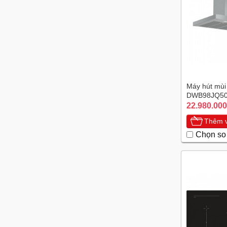
Máy hút mùi
DWB98JQ5
22.980.000
Thêm v
Chọn so