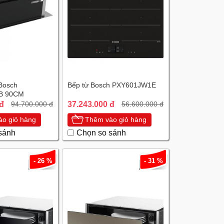
Bosch
Bếp từ Bosch PXY601JW1E
B 90CM
 đ
37.243.000 đ
94.700.000 đ
56.600.000 đ
o giỏ hàng
Thêm vào giỏ hàng
sánh
Chọn so sánh
- 26 %
- 31 %