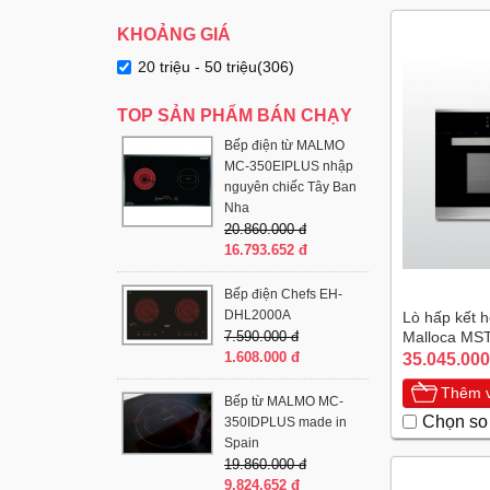
KHOẢNG GIÁ
20 triệu - 50 triệu(306)
TOP SẢN PHẨM BÁN CHẠY
Bếp điện từ MALMO
MC-350EIPLUS nhập
nguyên chiếc Tây Ban
Nha
20.860.000 đ
16.793.652 đ
Bếp điện Chefs EH-
DHL2000A
Lò hấp kết 
7.590.000 đ
Malloca MS
1.608.000 đ
35.045.000
Thêm v
Bếp từ MALMO MC-
Chọn so
350IDPLUS made in
Spain
19.860.000 đ
9.824.652 đ