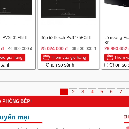
ch PVS831FB5E
Bếp từ Bosch PVS775FC5E
Lò nướng Fr
BK
 đ
25.024.000 đ
29.993.652
46.800.000 đ
38.500.000 đ
ào giỏ hàng
Thêm vào giỏ hàng
Thêm và
 sánh
Chọn so sánh
Chọn so 
1
2
3
4
5
6
7
A PHÒNG BẾP!
huyến mại
CH