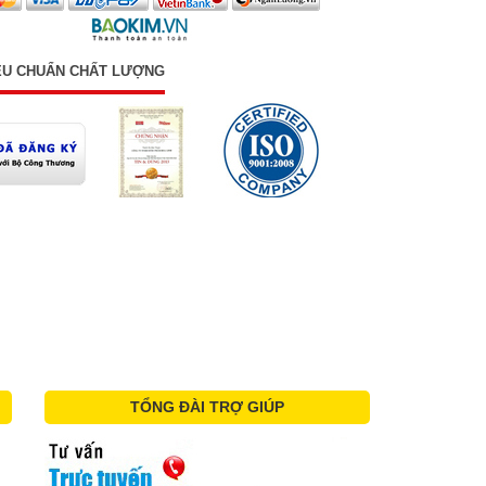
ÊU CHUẨN CHẤT LƯỢNG
TỔNG ĐÀI TRỢ GIÚP