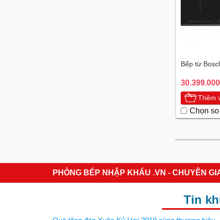
Bếp từ Bos
30.399.000
Thêm v
Chọn so
PHÒNG BẾP NHẬP KHẨU .VN - CHUYÊN GI
Tin k