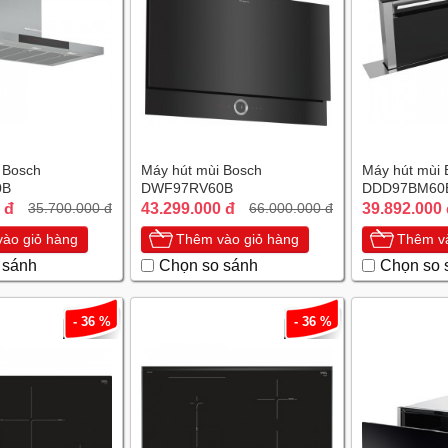
 Bosch
Máy hút mùi Bosch
Máy hút mùi 
0B
DWF97RV60B
DDD97BM60
 đ
43.299.000 đ
39.892.000
35.700.000 đ
66.000.000 đ
ào giỏ hàng
Thêm vào giỏ hàng
Thêm và
 sánh
Chọn so sánh
Chọn so 
- 36 %
- 36 %