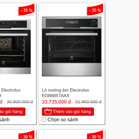
- 35 %
- 35 %
Electrolux
Lò nướng âm Electrolux
X
EOB8857AAX
 đ
33.735.000 đ
30.900.000 đ
51.900.000 đ
o giỏ hàng
Thêm vào giỏ hàng
sánh
Chọn so sánh
- 30 %
- 30 %