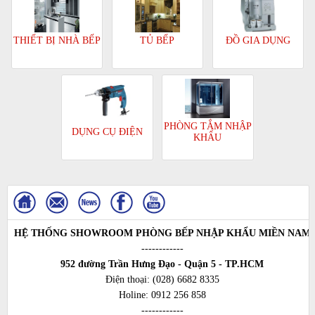
TỦ BẾP
ĐỒ GIA DỤNG
THIẾT BỊ NHÀ BẾP
PHÒNG TẮM NHẬP
DỤNG CỤ ĐIỆN
KHẨU
HỆ THỐNG SHOWROOM PHÒNG BẾP NHẬP KHẨU MIỀN NAM
------------
952 đường Trần Hưng Đạo - Quận 5 - TP.HCM
Điện thoại:
(028) 6682 8335
Holine:
0912 256 858
------------