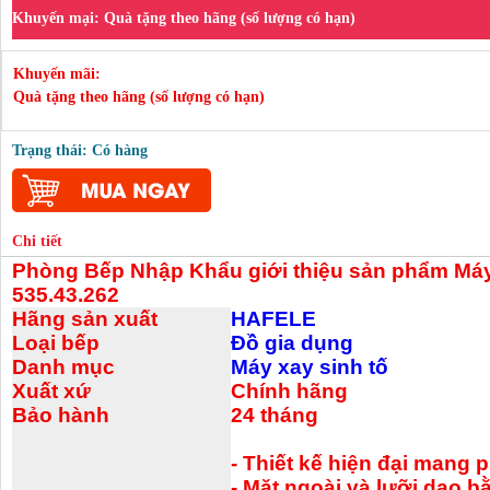
Khuyến mại:
Quà tặng theo hãng (số lượng có hạn)
Khuyến mãi:
Quà tặng theo hãng (số lượng có hạn)
Trạng thái: Có hàng
Chi tiết
Phòng Bếp Nhập Khẩu
giới thiệu sản phẩm
Máy
535.43.262
Hãng sản xuất
HAFELE
Loại bếp
Đồ gia dụng
Danh mục
Máy xay sinh tố
Xuất xứ
Chính hãng
Bảo hành
24 tháng
- Thiết kế hiện đại mang
- Mặt ngoài và lưỡi dao b