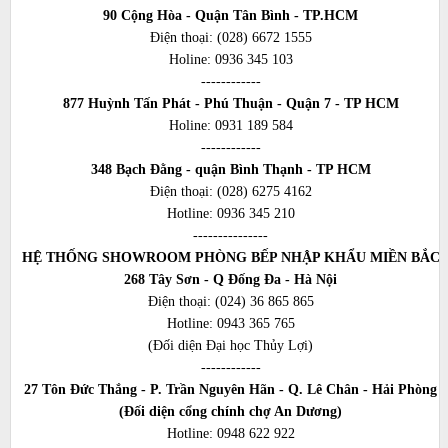
90 Cộng Hòa - Quận Tân Bình - TP.HCM
Điện thoại:
(028) 6672 1555
Holine:
0936 345 103
------------
877 Huỳnh Tấn Phát - Phú Thuận - Quận 7 - TP HCM
Holine:
0931 189 584
------------
348 Bạch Đằng - quận Bình Thạnh - TP HCM
Điện thoại:
(028) 6275 4162
Hotline:
0936 345 210
---------------
HỆ THỐNG SHOWROOM PHÒNG BẾP NHẬP KHẨU MIỀN BẮC
268 Tây Sơn - Q Đống Đa - Hà Nội
Điện thoại:
(024) 36 865 865
Hotline:
0943 365 765
(Đối diện Đại học Thủy Lợi)
------------
27 Tôn Đức Thắng - P. Trần Nguyên Hãn - Q. Lê Chân - Hải Phòng
(Đối diện cổng chính chợ An Dương)
Hotline:
0948 622 922