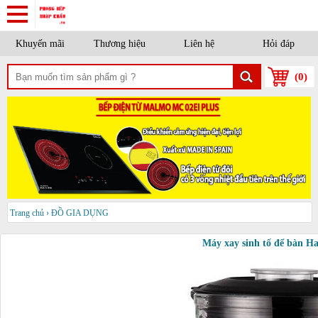
Khuyến mãi
Thương hiệu
Liên hệ
Hỏi đáp
(
0
)
Trang chủ
›
ĐỒ GIA DỤNG
Máy xay sinh tố để bàn Ha