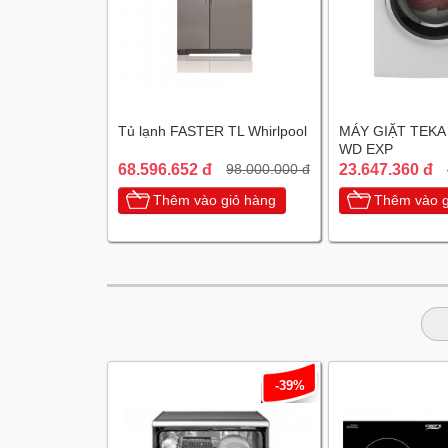
Tủ lạnh FASTER TL Whirlpool
MÁY GIẶT TEKA
WD EXP
68.596.652 đ
23.647.360 đ
98.000.000 đ
Thêm vào giỏ hàng
Thêm vào g
-39%