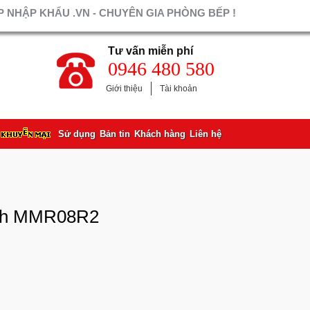
 NHẬP KHẨU .VN - CHUYÊN GIA PHÒNG BẾP !
Tư vấn miễn phí
0946 480 580
Giới thiệu
Tài khoản
Sử dụng
Bản tin
Khách hàng
Liên hệ
sch MMR08R2