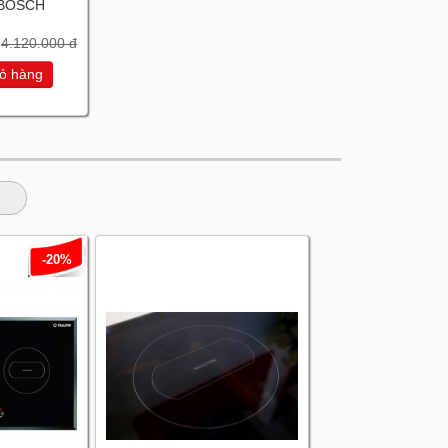
 BOSCH
4.120.000 đ
ỏ hàng
-20%