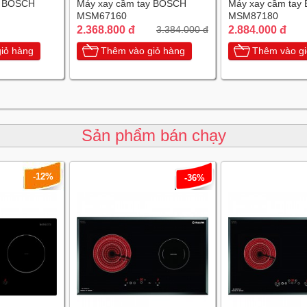
y BOSCH
Máy xay cầm tay BOSCH
Máy xay cầm tay
MSM67160
MSM87180
2.368.800 đ
2.884.000 đ
3.384.000 đ
iỏ hàng
Thêm vào giỏ hàng
Thêm vào gi
Sản phẩm bán chạy
-12%
-36%