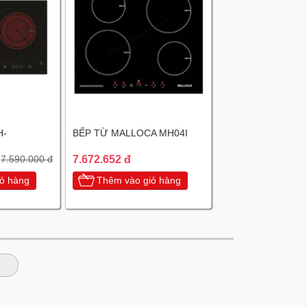
H-
BẾP TỪ MALLOCA MH04I
7.672.652 đ
7.590.000 đ
ỏ hàng
Thêm vào giỏ hàng