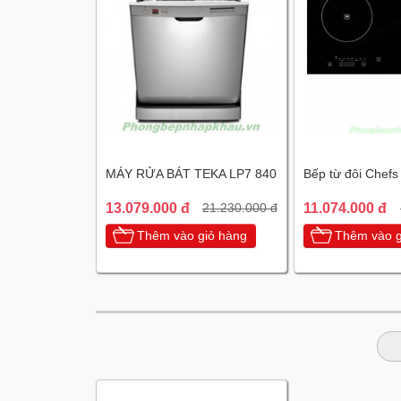
MÁY RỬA BÁT TEKA LP7 840
Bếp từ đôi Chef
13.079.000 đ
11.074.000 đ
21.230.000 đ
Thêm vào giỏ hàng
Thêm vào g