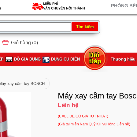
MIỄN PHÍ
PHÒNG BẾP
G
VẬN CHUYỂN NỘI THÀNH
Giỏ hàng (
0
)
ẾP
ĐỒ GIA DỤNG
DỤNG CỤ ĐIỆN
Thương hiệu
Máy xay cầm tay BOSCH
Máy xay cầm tay Bo
Liên hệ
(CALL ĐỂ CÓ GIÁ TỐT NHẤT)
(Giá tại miền Nam Quý KH vui lòng Liên hệ)