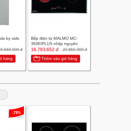
ide by side
Bếp điện từ MALMO MC-
350EIPLUS nhập nguyên
chiếc Tây Ban Nha
16.793.652 đ
9.949.000 đ
20.860.000 đ
ỏ hàng
Thêm vào giỏ hàng
-79%