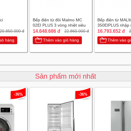
ci
Bếp điện từ đôi Malmo MC
Bếp điện từ MAL
02EI PLUS 3 vòng nhiệt siêu
350EIPLUS nhập 
tiết kiệm điện
chiếc Tây Ban Nh
14.648.686 đ
16.793.652 đ
20.850.000 đ
22.860.000 đ
2
iỏ hàng
Thêm vào giỏ hàng
Thêm vào gi
Sản phẩm mới nhất
-36%
-36%