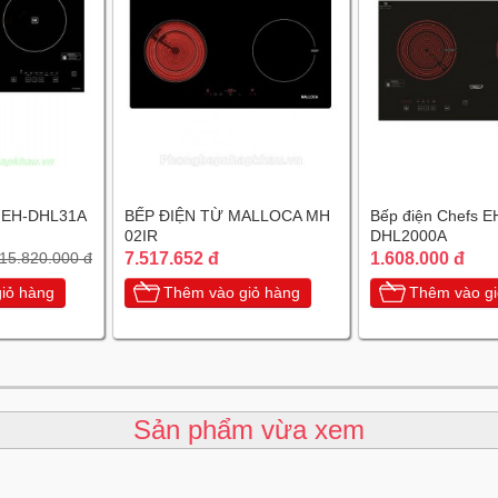
s EH-DHL31A
BẾP ĐIỆN TỪ MALLOCA MH
Bếp điện Chefs E
02IR
DHL2000A
7.517.652 đ
1.608.000 đ
15.820.000 đ
iỏ hàng
Thêm vào giỏ hàng
Thêm vào gi
Sản phẩm vừa xem