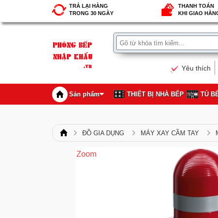
TRẢ LẠI HÀNG
THANH TOÁN
TRONG 30 NGÀY
KHI GIAO HÀN
Yêu thích
Sản phẩm
THIẾT BỊ NHÀ BẾP
TỦ B
ĐỒ GIA DỤNG
MÁY XAY CẦM TAY
Zoom