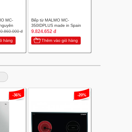
MO MC-
Bếp từ MALMO MC-
nguyên
350IDPLUS made in Spain
a
9.824.652 đ
0.860.000 đ
ỏ hàng
Thêm vào giỏ hàng
-36%
-20%