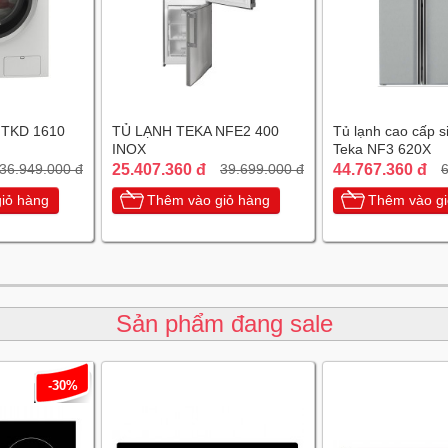
 TKD 1610
TỦ LẠNH TEKA NFE2 400
Tủ lạnh cao cấp s
INOX
Teka NF3 620X
25.407.360 đ
44.767.360 đ
36.949.000 đ
39.699.000 đ
6
iỏ hàng
Thêm vào giỏ hàng
Thêm vào gi
Sản phẩm đang sale
-30%