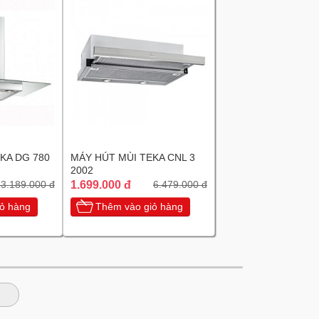
KA DG 780
MÁY HÚT MÙI TEKA CNL 3
2002
1.699.000 đ
3.189.000 đ
6.479.000 đ
ỏ hàng
Thêm vào giỏ hàng