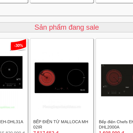
Sản phẩm đang sale
-30%
s EH-DHL31A
BẾP ĐIỆN TỪ MALLOCA MH
Bếp điện Chefs E
02IR
DHL2000A