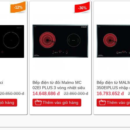
-12%
-36%
ci
Bếp điện từ đôi Malmo MC
Bếp điện từ MAL
02EI PLUS 3 vòng nhiệt siêu
350EIPLUS nhập 
tiết kiệm điện
chiếc Tây Ban Nh
14.648.686 đ
16.793.652 đ
20.850.000 đ
22.860.000 đ
2
iỏ hàng
Thêm vào giỏ hàng
Thêm vào gi