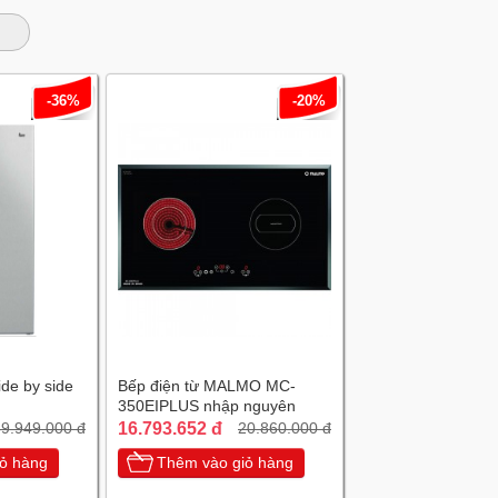
-36%
-20%
ide by side
Bếp điện từ MALMO MC-
350EIPLUS nhập nguyên
chiếc Tây Ban Nha
16.793.652 đ
9.949.000 đ
20.860.000 đ
ỏ hàng
Thêm vào giỏ hàng