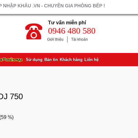
 NHẬP KHẨU .VN - CHUYÊN GIA PHÒNG BẾP !
Tư vấn miễn phí
0946 480 580
Giới thiệu
Tài khoản
Sử dụng
Bản tin
Khách hàng
Liên hệ
DJ 750
(
59 %
)