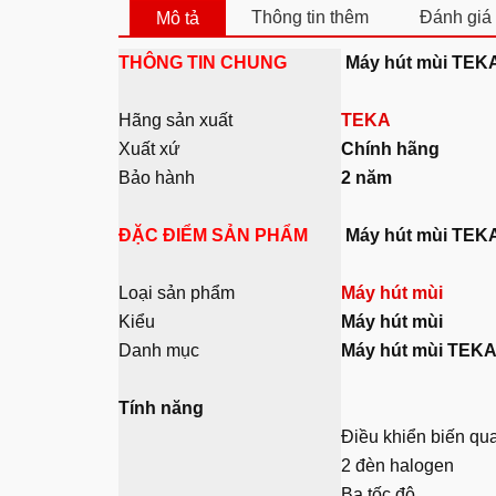
Thông tin thêm
Đánh giá 
Mô tả
THÔNG TIN CHUNG
Máy hút mùi TEK
Hãng sản xuất
TEKA
Xuất xứ
Chính hãng
Bảo hành
2 năm
ĐẶC ĐIỂM SẢN PHẨM
Máy hút mùi TEK
Loại
sản phẩm
Máy hút mùi
Kiểu
Máy hút mùi
Danh mục
Máy hút mùi TEK
Tính năng
Điều khiển biến qu
2 đèn halogen
Ba tốc độ