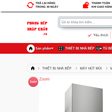
TRẢ LẠI HÀNG
THANH TOÁN
TRONG 30 NGÀY
KHI GIAO HÀN
Yêu thích
Sản phẩm
THIẾT BỊ NHÀ BẾP
TỦ B
THIẾT BỊ NHÀ BẾP
MÁY HÚT MÙI
M
Zoom
Sale!