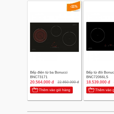
-11%
Bếp điện từ ba Bonucci
Bếp từ đôi Bonuc
BNC73171
BNC72066LS
20.564.000 đ
18.539.000 đ
22.850.000 đ
Thêm vào giỏ hàng
Thêm vào g