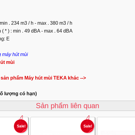
 min . 234 m3 / h - max . 380 m3 / h
( * ) : min . 49 dBA - max . 64 dBA
ng: E
 máy hút mùi
út mùi
 sản phẩm Máy hút mùi TEKA khác -->
số lượng có hạn)
Sản phẩm liên quan
Sale!
Sale!