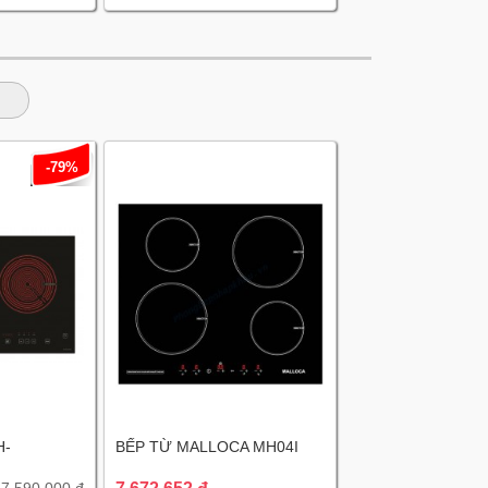
-79%
H-
BẾP TỪ MALLOCA MH04I