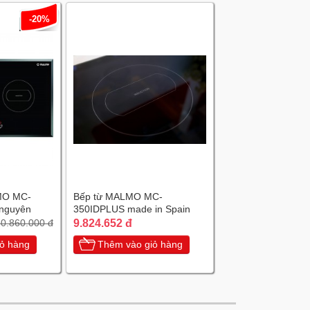
-20%
MO MC-
Bếp từ MALMO MC-
nguyên
350IDPLUS made in Spain
a
9.824.652 đ
0.860.000 đ
ỏ hàng
Thêm vào giỏ hàng