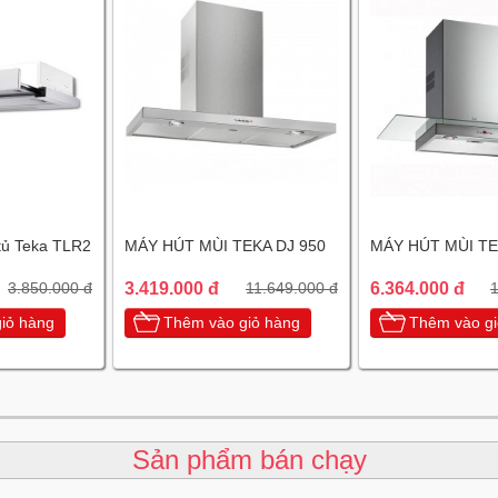
tủ Teka TLR2
MÁY HÚT MÙI TEKA DJ 950
MÁY HÚT MÙI TE
3.419.000 đ
6.364.000 đ
3.850.000 đ
11.649.000 đ
1
iỏ hàng
Thêm vào giỏ hàng
Thêm vào gi
Sản phẩm bán chạy