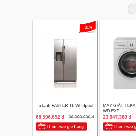
-31%
Tủ lạnh FASTER TL Whirlpool
MÁY GIẶT TEKA
WD EXP
68.596.652 đ
23.647.360 đ
98.000.000 đ
Thêm vào giỏ hàng
Thêm vào g