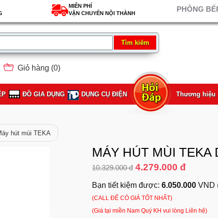
MIỄN PHÍ
PHÒNG BẾP
G
VẬN CHUYỂN NỘI THÀNH
Giỏ hàng (
0
)
ẾP
ĐỒ GIA DỤNG
DỤNG CỤ ĐIỆN
Thương hiệu
áy hút mùi TEKA
MÁY HÚT MÙI TEKA 
4.279.000 đ
10.329.000 đ
Bạn tiết kiệm được:
6.050.000
VND 
(CALL ĐỂ CÓ GIÁ TỐT NHẤT)
(Giá tại miền Nam Quý KH vui lòng Liên hệ)