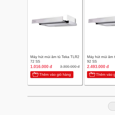
Máy hút mùi âm tủ Teka TLR2
Máy hút mùi âm 
72 SS
92 SS
1.016.000 đ
2.493.000 đ
3.300.000 đ
Thêm vào giỏ hàng
Thêm vào g