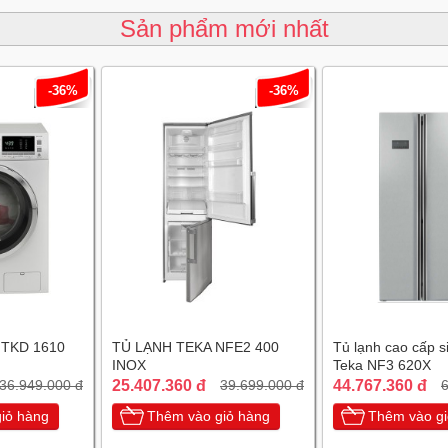
Sản phẩm mới nhất
-36%
-36%
 TKD 1610
TỦ LẠNH TEKA NFE2 400
Tủ lạnh cao cấp s
INOX
Teka NF3 620X
25.407.360 đ
44.767.360 đ
36.949.000 đ
39.699.000 đ
6
iỏ hàng
Thêm vào giỏ hàng
Thêm vào gi