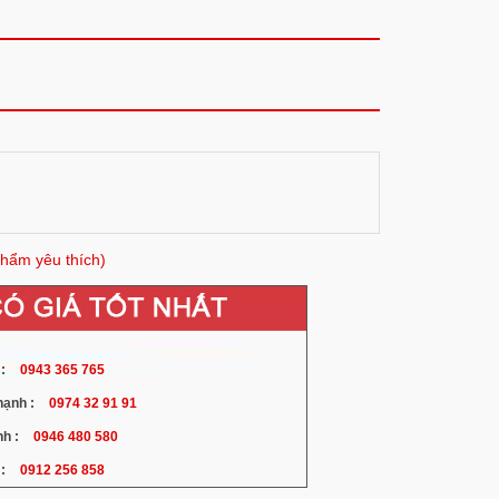
hẩm yêu thích)
:
0943 365 765
ạnh :
0974 32 91 91
h :
0946 480 580
:
0912 256 858