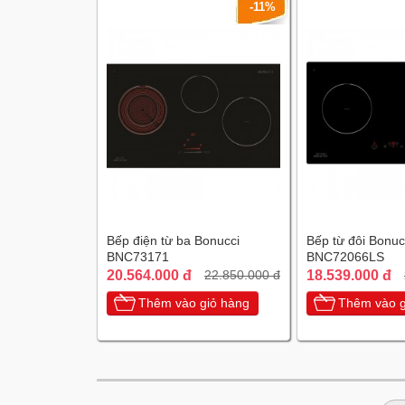
-11%
Bếp điện từ ba Bonucci
Bếp từ đôi Bonuc
BNC73171
BNC72066LS
20.564.000 đ
18.539.000 đ
22.850.000 đ
Thêm vào giỏ hàng
Thêm vào g