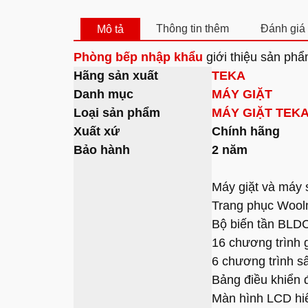
Thông tin thêm
Đánh giá 
Mô tả
Phòng bếp nhập khẩu
giới thiệu sản ph
Hãng sản xuất
TEKA
Danh mục
MÁY GIẶT
Loại sản phẩm
MÁY GIẶT TEK
Xuất xứ
Chính hãng
Bảo hành
2 năm
Máy giặt và máy
Trang phục Wool
Bộ biến tần BLD
16 chương trình g
6 chương trình s
Bảng điều khiển 
Màn hình LCD hiển