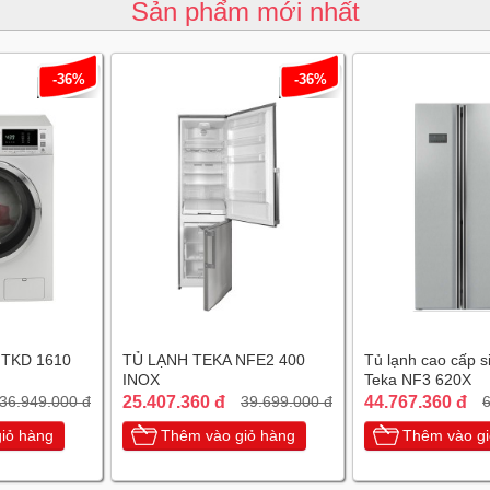
Sản phẩm mới nhất
-36%
-36%
 TKD 1610
TỦ LẠNH TEKA NFE2 400
Tủ lạnh cao cấp s
INOX
Teka NF3 620X
25.407.360 đ
44.767.360 đ
36.949.000 đ
39.699.000 đ
6
iỏ hàng
Thêm vào giỏ hàng
Thêm vào gi