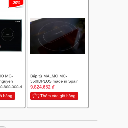
-20%
MO MC-
Bếp từ MALMO MC-
nguyên
350IDPLUS made in Spain
a
9.824.652 đ
0.860.000 đ
ỏ hàng
Thêm vào giỏ hàng