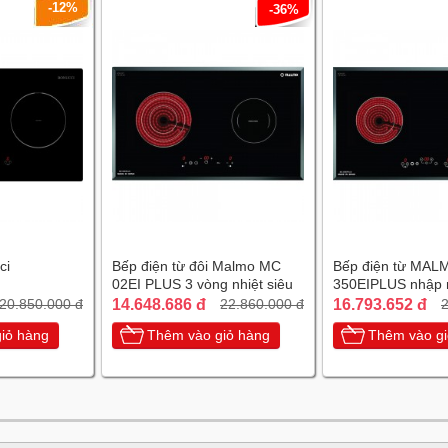
-12%
-36%
ci
Bếp điện từ đôi Malmo MC
Bếp điện từ MAL
02EI PLUS 3 vòng nhiệt siêu
350EIPLUS nhập 
tiết kiệm điện
chiếc Tây Ban Nh
14.648.686 đ
16.793.652 đ
20.850.000 đ
22.860.000 đ
2
iỏ hàng
Thêm vào giỏ hàng
Thêm vào gi