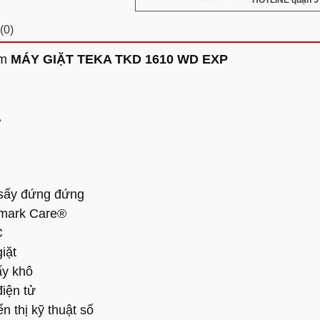
HOTLINE quận 5 
(0)
ẩm
MÁY GIẶT TEKA TKD 1610 WD EXP
A
 sấy đứng đứng
mark Care®
C
iặt
ấy khô
điện tử
 thị kỹ thuật số