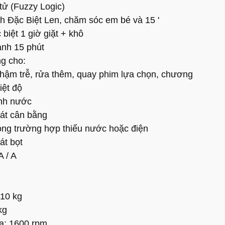
tử (Fuzzy Logic)
 Đặc Biệt Len, chăm sóc em bé và 15 '
biệt 1 giờ giặt + khô
anh 15 phút
g cho:
h chậm trễ, rửa thêm, quay phim lựa chọn, chương
iệt độ
ỉnh nước
át cân bằng
ong trường hợp thiếu nước hoặc điện
át bọt
A / A
 10 kg
kg
đa: 1600 rpm