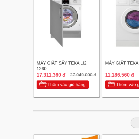
MÁY GIẶT SẤY TEKA LI2
MÁY GIẶT TEKA
1260
17.311.360 đ
11.186.560 đ
27.049.000 đ
Thêm vào giỏ hàng
Thêm vào g