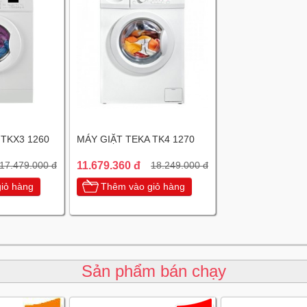
 TKX3 1260
MÁY GIẶT TEKA TK4 1270
11.679.360 đ
17.479.000 đ
18.249.000 đ
iỏ hàng
Thêm vào giỏ hàng
Sản phẩm bán chạy