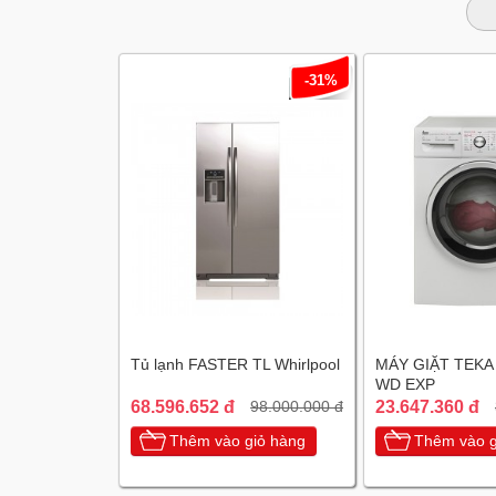
-31%
Tủ lạnh FASTER TL Whirlpool
MÁY GIẶT TEKA
WD EXP
68.596.652 đ
23.647.360 đ
98.000.000 đ
Thêm vào giỏ hàng
Thêm vào g