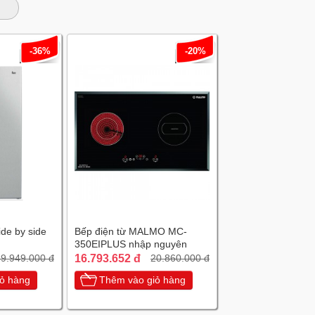
-36%
-20%
ide by side
Bếp điện từ MALMO MC-
350EIPLUS nhập nguyên
chiếc Tây Ban Nha
16.793.652 đ
9.949.000 đ
20.860.000 đ
ỏ hàng
Thêm vào giỏ hàng