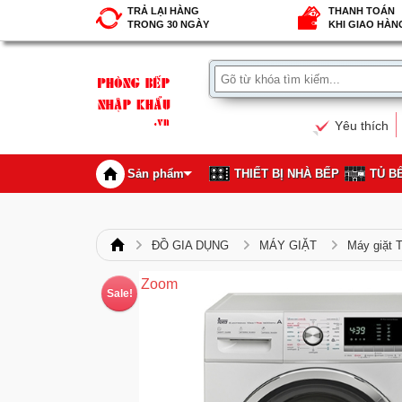
TRẢ LẠI HÀNG
THANH TOÁN
TRONG 30 NGÀY
KHI GIAO HÀN
Yêu thích
Sản phẩm
THIẾT BỊ NHÀ BẾP
TỦ B
ĐỒ GIA DỤNG
MÁY GIẶT
Máy giặt 
Zoom
Sale!