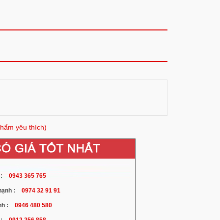
hẩm yêu thích)
:
0943 365 765
ạnh :
0974 32 91 91
h :
0946 480 580