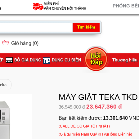
MIỄN PHÍ
PHÒNG BẾP
G
VẬN CHUYỂN NỘI THÀNH
Giỏ hàng (
0
)
ẾP
ĐỒ GIA DỤNG
DỤNG CỤ ĐIỆN
Thương hiệu
Teka
MÁY GIẶT TEKA TKD
23.647.360 đ
36.949.000 đ
Bạn tiết kiệm được:
13.301.640
VND
(CALL ĐỂ CÓ GIÁ TỐT NHẤT)
(Giá tại miền Nam Quý KH vui lòng Liên hệ)